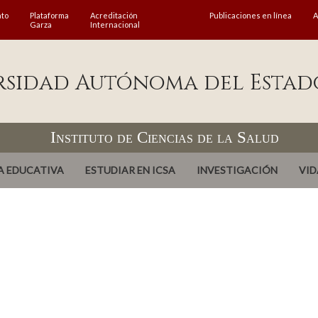
ato
Plataforma
Acreditación
Publicaciones en línea
A
Garza
Internacional
rsidad Autónoma del Estad
Instituto de Ciencias de la Salud
A EDUCATIVA
ESTUDIAR EN ICSA
INVESTIGACIÓN
VID