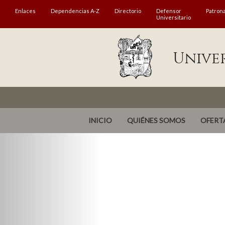
MENÚ
Enlaces
Dependencias A-Z
Directorio
Defensor
Patron
Universitario
Enlaces
Dependencias A-Z
Unive
Directorio
Defensor Universitario
Patronato
INICIO
QUIÉNES SOMOS
OFERT
Plataforma Garza
Publicaciones en línea
Acreditación Internacional
Alumnado
Aspirantes