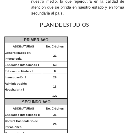
nuestro medio, lo que repercutirá en la calidad de
atención que se brinda en nuestro estado y en forma
secundaria al país.
PLAN DE ESTUDIOS
PRIMER AñO
ASIGNATURAS
No. Créditos
Generalidades en
21
Infectología
Entidades Infecciosas I
63
Educación Médica I
6
Investigación I
26
Administración
11
Hospitalaria I
127
SEGUNDO AñO
ASIGNATURAS
No. Créditos
Entidades Infecciosas II
36
Control Hospitalario de
25
Infecciones