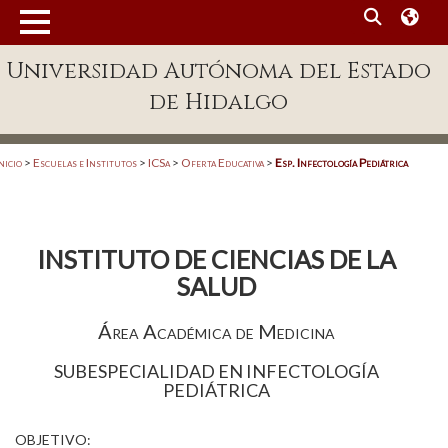
MENÚ
Universidad Autónoma del Estado
Enlaces
de Hidalgo
Dependencias A-Z
Directorio
nicio
>
Escuelas e Institutos
>
ICSa
>
Oferta Educativa
>
Esp. Infectología Pediátrica
Defensor Universitario
Patronato
INSTITUTO DE CIENCIAS DE LA
Plataforma Garza
SALUD
Publicaciones en línea
Área Académica de Medicina
Acreditación Internacional
SUBESPECIALIDAD EN INFECTOLOGÍA
PEDIÁTRICA
Alumnado
Aspirantes
OBJETIVO: