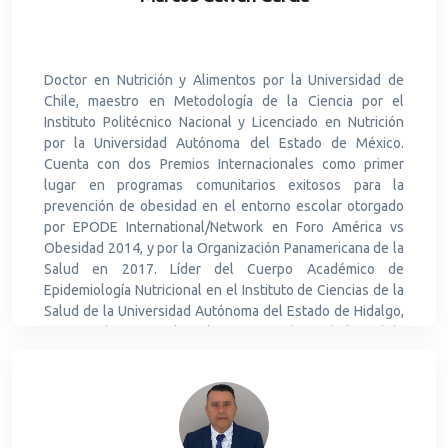
de conocimiento con otras áreas académicas (Química de
los alimentos, Enfermería, Medicina y Agropecuarias), y
con otras instituciones nacionales (Universidad
Veracruzana, Puebla, Tlaxcala), y con instituciones
Doctor en Nutrición y Alimentos por la Universidad de
extranjeras como España, Estados Unidos, Ecuador y
Chile, maestro en Metodología de la Ciencia por el
Argentina. De dichos trabajos cuenta ya con más de 900
Instituto Politécnico Nacional y Licenciado en Nutrición
citaciones, lo que le ha permitido mantener el
por la Universidad Autónoma del Estado de México.
Reconocimiento del SECIHTI como investigador Nacional
Cuenta con dos Premios Internacionales como primer
III.
lugar en programas comunitarios exitosos para la
prevención de obesidad en el entorno escolar otorgado
por EPODE International/Network en Foro América vs
Obesidad 2014, y por la Organización Panamericana de la
Salud en 2017. Líder del Cuerpo Académico de
Epidemiología Nutricional en el Instituto de Ciencias de la
Salud de la Universidad Autónoma del Estado de Hidalgo,
Investigador Nacional nivel 2, vicepresidente de la Red de
Investigación en Estilos de Vida Saludable A.C (Red-
IESVIDAS), profesor invitado del Instituto Politécnico
Nacional y miembro del Comité Científico de la Fundación
Iberoamericana de Nutrición. Cuenta con 7 libros
publicados como autor y editor, y ha publicado 80