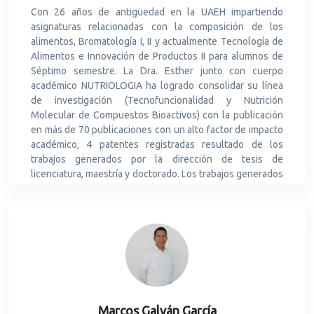
Con 26 años de antigüedad en la UAEH impartiendo
asignaturas relacionadas con la composición de los
alimentos, Bromatología I, II y actualmente Tecnología de
Alimentos e Innovación de Productos II para alumnos de
Séptimo semestre. La Dra. Esther junto con cuerpo
académico NUTRIOLOGIA ha logrado consolidar su línea
de investigación (Tecnofuncionalidad y Nutrición
Molecular de Compuestos Bioactivos) con la publicación
en más de 70 publicaciones con un alto factor de impacto
académico, 4 patentes registradas resultado de los
trabajos generados por la dirección de tesis de
licenciatura, maestría y doctorado. Los trabajos generados
están relacionados con la composición nutrimental,
compuestos bioactivos antioxidantes y su bioaccesibilidad
intestinal presentes en alimentos de origen vegetal de
origen endémico en la región de Hidalgo como son los
productos del genero Opuntia (nopales, tunas y
xoconostles), plantas silvestres, zarzamora, además del
estudio de los residuos de estas plantas y su
aprovechamiento para consumo humano. El grupo de
investigación al que pertenece ha logrado la generación
Marcos Galván García