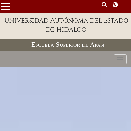
MENÚ
Enlaces
Universidad Autónoma del Estado
de Hidalgo
Dependencias A-Z
Directorio
Escuela Superior de Apan
Defensor Universitario
Toggl
Patronato
Plataforma Garza
Publicaciones en línea
Acreditación Internacional
Alumnado
Aspirantes