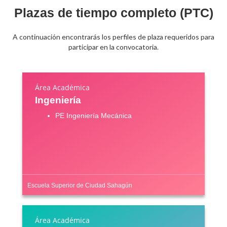
Plazas de tiempo completo (PTC)
Personal
Alumni
A continuación encontrarás los perfiles de plaza requeridos para
participar en la convocatoria.
Visitantes
Área Académica
Ingeniería
PE Ingeniería Mecánica
Escuela Superior de Ciudad Sahagún
Área Académica