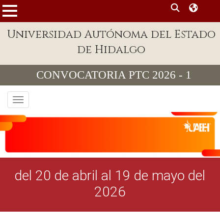
MENÚ
Universidad Autónoma del Estado
Enlaces
de Hidalgo
Dependencias A-Z
CONVOCATORIA PTC 2026 - 1
Directorio
Defensor Universitario
Toggle navigation
Patronato
Plataforma Garza
Publicaciones en línea
del 20 de abril al 19 de mayo del
Acreditación Internacional
2026
Alumnado
Aspirantes