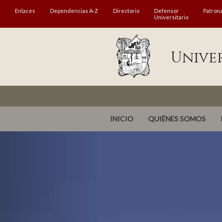
MENÚ
Enlaces
Dependencias A-Z
Directorio
Defensor
Patron
Universitario
Enlaces
Dependencias A-Z
Unive
Directorio
Defensor Universitario
Patronato
INICIO
QUIÉNES SOMOS
Plataforma Garza
Publicaciones en línea
Acreditación Internacional
Alumnado
Aspirantes