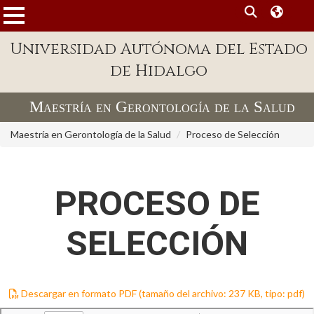
MENÚ
Universidad Autónoma del Estado
Enlaces
de Hidalgo
Dependencias A-Z
Maestría en Gerontología de la Salud
Directorio
Maestría en Gerontología de la Salud
Proceso de Selección
Defensor Universitario
Patronato
PROCESO DE
Plataforma Garza
Publicaciones en línea
SELECCIÓN
Acreditación Internacional
Alumnado
Descargar en formato PDF (tamaño del archivo: 237 KB, tipo: pdf)
Aspirantes