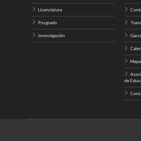
Licenciatura
Contr
Posgrado
Trans
Investigación
Garc
Calen
Mapas
Asoci
de Educa
Conso