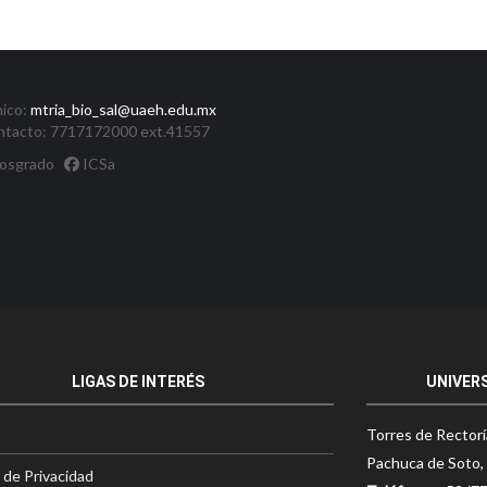
nico:
mtria_bio_sal@uaeh.edu.mx
ntacto: 7717172000 ext.41557
Posgrado
ICSa
LIGAS DE INTERÉS
UNIVER
Torres de Rectorí
Pachuca de Soto, 
 de Privacidad