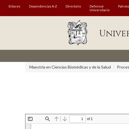
MENÚ
Enlaces
Dependencias A-Z
Directorio
Defensor
Patron
Universitario
Enlaces
Unive
Dependencias A-Z
Directorio
Defensor Universitario
Patronato
Maestría en Ciencias Biomédicas y de la Salud
Proces
Plataforma Garza
Publicaciones en línea
Acreditación Internacional
Alumnado
Aspirantes