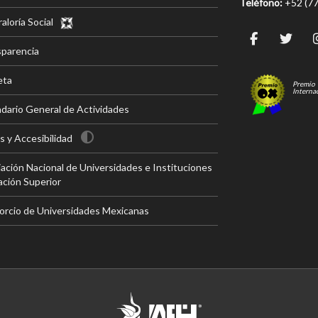
Teléfono:
+52 (7
aloría Social
parencia
eta
Premio
Interna
dario General de Actividades
 y Accesibilidad
ación Nacional de Universidades e Instituciones
ción Superior
rcio de Universidades Mexicanas