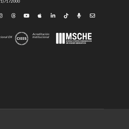
71)7172000
Acreditación
cional OX
Institucional