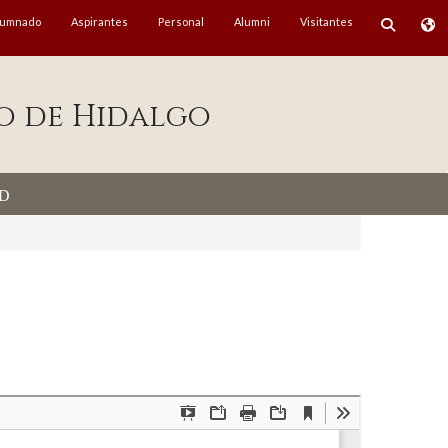
lumnado
Aspirantes
Personal
Alumni
Visitantes
o de Hidalgo
d