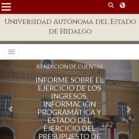
MENÚ
Universidad Autónoma del Estado
Enlaces
de Hidalgo
Dependencias A-Z
Directorio
Toggle navigation
Defensor Universitario
RENDICIÓN DE CUENTAS
Patronato
INFORME SOBRE EL
Plataforma Garza
EJERCICIO DE LOS
INGRESOS,
Publicaciones en línea
INFORMACIÓN
Acreditación Internacional
PROGRAMÁTICA Y
ESTADO DEL
Alumnado
EJERCICIO DEL
PRESUPUESTO DE
Aspirantes