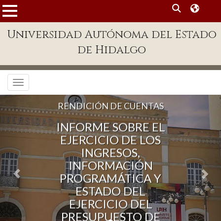
MENÚ
Universidad Autónoma del Estado
Enlaces
de Hidalgo
Dependencias A-Z
Directorio
Toggle navigation
Defensor Universitario
RENDICIÓN DE CUENTAS
Patronato
INFORME SOBRE EL
Plataforma Garza
EJERCICIO DE LOS
INGRESOS,
Publicaciones en línea
INFORMACIÓN
Acreditación Internacional
PROGRAMÁTICA Y
ESTADO DEL
Alumnado
EJERCICIO DEL
PRESUPUESTO DE
Aspirantes