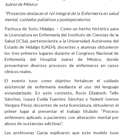
Juárez de México
Personal
*Proyectos destacan el rol integral de la Enfermería en salud
mental, cuidados paliativos y postoperatorios
Alumni
Pachuca de Soto, Hidalgo. – Como un hecho histórico para
Visitantes
la Licenciatura en Enfermería del Instituto de Ciencias de la
Salud (ICSa), perteneciente a la Universidad Autónoma del
Estado de Hidalgo (UAEH), docentes y alumnas obtuvieron
los tres primeros lugares durante el Congreso Nacional de
Enfermería del Hospital Juárez de México, donde
presentaron diversos procesos de enfermeros en casos
clínicos reales.
El evento tuvo como objetivo fortalecer el cuidado
asistencial de enfermería mediante el uso del lenguaje
estandarizado. En este contexto, Rocío Elizabeth Tello
Sánchez, Isaura Evelia Fuentes Sánchez y Yaderit Ivonne
Vergara Pérez, docentes de esta licenciatura, obtuvieron el
primer lugar al presentar el trabajo titulado “Proceso
enfermero aplicado a pacientes con alteración mental por
abuso de sustancias adictivas”.
Las profesoras Garza explicaron que este modelo tuvo