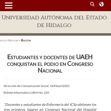
MENÚ
Universidad Autónoma del Estado
Enlaces
de Hidalgo
Dependencias A-Z
Directorio
nicio
>
Noticias
>
Boletín
Defensor Universitario
Estudiantes y docentes de UAEH
Patronato
conquistan el podio en Congreso
Plataforma Garza
Nacional
Publicaciones en línea
Dirección de Comunicación Social, 16/Mayo/2025
Acreditación Internacional
Boletín Informativo UAEH No. 220
Alumnado
*Docentes y estudiantes de Enfermería del ICSa obtienen los
Aspirantes
tres primeros lugares en Congreso Nacional del Hospital