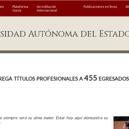
ato
Plataforma
Acreditación
Publicaciones en línea
A
Garza
Internacional
sidad Autónoma del Estad
ga títulos profesionales a 455 egresado
ue siempre será su alma mater. Estar hoy aquí demuestra su
r