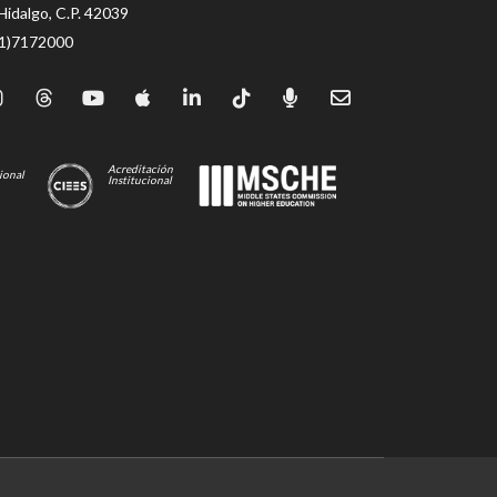
Hidalgo, C.P. 42039
71)7172000
Acreditación
ional
Institucional