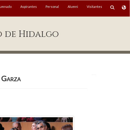
lumnado
Aspirantes
Personal
Alumni
Visitantes
o de Hidalgo
s Garza