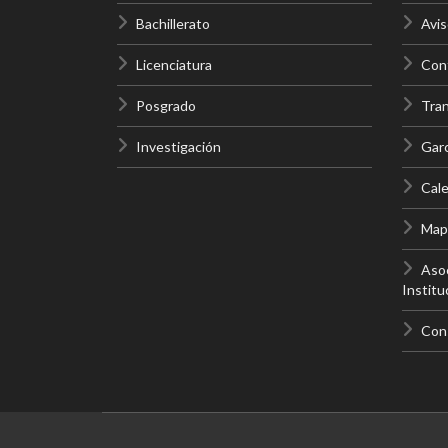
Bachillerato
Avis
Licenciatura
Cont
Posgrado
Tra
Investigación
Gar
Cale
Mapa
Asoc
Institu
Con