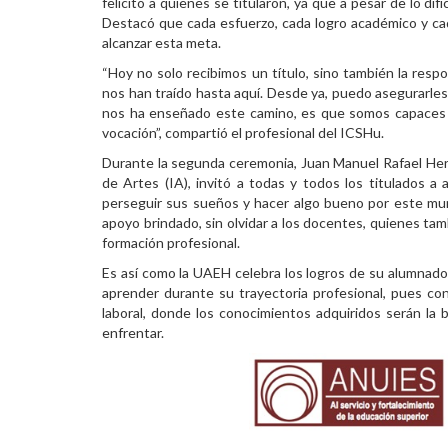
felicitó a quienes se titularon, ya que a pesar de lo di
Destacó que cada esfuerzo, cada logro académico y cad
alcanzar esta meta.
“Hoy no solo recibimos un título, sino también la respo
nos han traído hasta aquí. Desde ya, puedo asegurarle
nos ha enseñado este camino, es que somos capaces d
vocación”, compartió el profesional del ICSHu.
Durante la segunda ceremonia, Juan Manuel Rafael Hern
de Artes (IA), invitó a todas y todos los titulados a 
perseguir sus sueños y hacer algo bueno por este mund
apoyo brindado, sin olvidar a los docentes, quienes ta
formación profesional.
Es así como la UAEH celebra los logros de su alumnado,
aprender durante su trayectoria profesional, pues co
laboral, donde los conocimientos adquiridos serán la 
enfrentar.