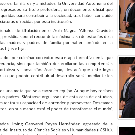
esores, familiares y amistades, la Universidad Autónoma del
egresados su título profesional, un documento oficial que
quiridas para contribuir a la sociedad, tras haber concluido
iaturas ofrecidas por esta institución.
cionales de titulación en el Aula Magna “Alfonso Cravioto
 presididas por el rector de la máxima casa de estudios de la
 las madres y padres de familia por haber confiado en la
s hijos e hijas.
resados por culminar con éxito esta etapa formativa, en la que
erancia, sino que también desarrollaron las competencias
fortaleza y convicción. Asimismo, destacó que este logro
la que podrán contribuir al desarrollo social mediante los
s es una meta que se alcanza en equipo. Aunque hoy reciben
 sus padres. Siéntanse orgullosos de esta casa de estudios,
emuestra su capacidad de aprender y perseverar. Deseamos
itos, en sus manos está el poder de transformar el mundo”,
uados, Irving Geovanni Reyes Hernández, egresado de la
ca del Instituto de Ciencias Sociales y Humanidades (ICSHu),