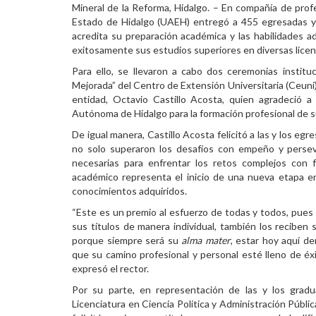
Mineral de la Reforma, Hidalgo. – En compañía de prof
Personal
Estado de Hidalgo (UAEH) entregó a 455 egresadas y 
acredita su preparación académica y las habilidades ad
Alumni
exitosamente sus estudios superiores en diversas licenc
Para ello, se llevaron a cabo dos ceremonias institu
Visitantes
Mejorada” del Centro de Extensión Universitaria (Ceuni),
entidad, Octavio Castillo Acosta, quien agradeció a
Autónoma de Hidalgo para la formación profesional de su
De igual manera, Castillo Acosta felicitó a las y los eg
no solo superaron los desafíos con empeño y persev
necesarias para enfrentar los retos complejos con 
académico representa el inicio de una nueva etapa en 
conocimientos adquiridos.
“Este es un premio al esfuerzo de todas y todos, pue
sus títulos de manera individual, también los reciben
porque siempre será su
alma mater
, estar hoy aquí d
que su camino profesional y personal esté lleno de éx
expresó el rector.
Por su parte, en representación de las y los grad
Licenciatura en Ciencia Política y Administración Públi