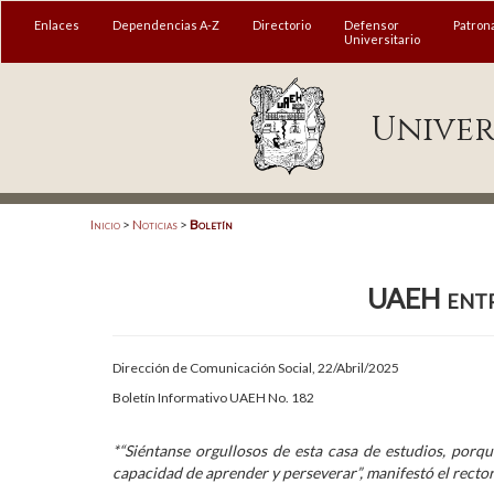
MENÚ
Enlaces
Dependencias A-Z
Directorio
Defensor
Patron
Universitario
Enlaces
Univer
Dependencias A-Z
Directorio
Defensor Universitario
Inicio
>
Noticias
>
Boletín
Patronato
UAEH entre
Plataforma Garza
Publicaciones en línea
Dirección de Comunicación Social, 22/Abril/2025
Acreditación Internacional
Boletín Informativo UAEH No. 182
Alumnado
*“Siéntanse orgullosos de esta casa de estudios, porq
capacidad de aprender y perseverar”, manifestó el recto
Aspirantes