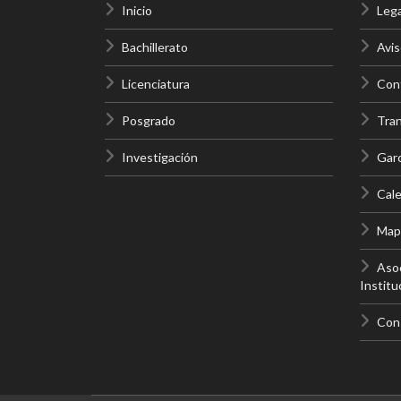
Inicio
Lega
Bachillerato
Avis
Licenciatura
Cont
Posgrado
Tra
Investigación
Gar
Cale
Mapa
Asoc
Institu
Con