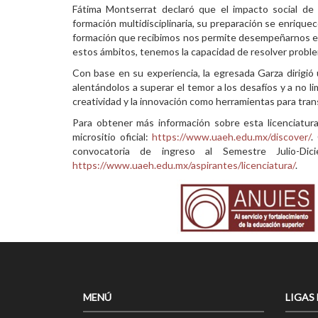
Fátima Montserrat declaró que el impacto social de 
formación multidisciplinaria, su preparación se enriquec
formación que recibimos nos permite desempeñarnos en la
estos ámbitos, tenemos la capacidad de resolver proble
Con base en su experiencia, la egresada Garza dirigió 
alentándolos a superar el temor a los desafíos y a no li
creatividad y la innovación como herramientas para trans
Para obtener más información sobre esta licenciatura
micrositio oficial:
https://www.uaeh.edu.mx/discover/
.
convocatoria de ingreso al Semestre Julio-Dic
https://www.uaeh.edu.mx/aspirantes/licenciatura/
.
MENÚ
LIGAS