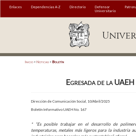
MENÚ
Enlaces
Dependencias A-Z
Directorio
Defensor
Patron
Universitario
Enlaces
Univer
Dependencias A-Z
Directorio
Defensor Universitario
Inicio
>
Noticias
>
Boletín
Patronato
Egresada de la UAEH 
Plataforma Garza
Publicaciones en línea
Dirección de Comunicación Social, 10/Abril/2025
Acreditación Internacional
Boletín Informativo UAEH No. 167
Alumnado
* “Es posible trabajar en el desarrollo de polímer
temperaturas, metales más ligeros para la industria a
Aspirantes