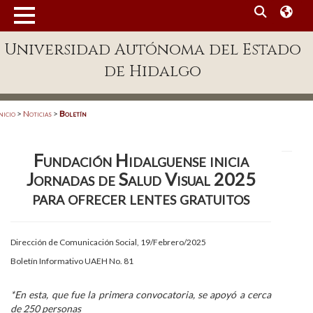
MENÚ
Universidad Autónoma del Estado
Enlaces
de Hidalgo
Dependencias A-Z
Directorio
nicio
>
Noticias
>
Boletín
Defensor Universitario
Fundación Hidalguense inicia
Patronato
Jornadas de Salud Visual 2025
Plataforma Garza
para ofrecer lentes gratuitos
Publicaciones en línea
Dirección de Comunicación Social, 19/Febrero/2025
Acreditación Internacional
Boletín Informativo UAEH No. 81
Alumnado
*En esta, que fue la primera convocatoria, se apoyó a cerca
Aspirantes
de 250 personas