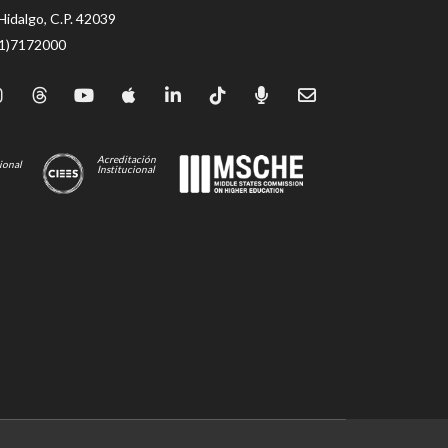
Hidalgo, C.P. 42039
71)7172000
Acreditación
ional
Institucional