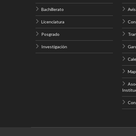
Bachillerato
Avis
Licenciatura
Cont
Posgrado
Tra
Investigación
Gar
Cale
Mapa
Asoc
Institu
Con