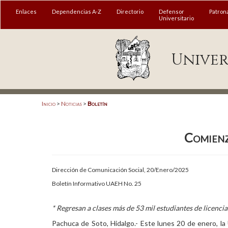
MENÚ
Enlaces
Dependencias A-Z
Directorio
Defensor
Patron
Universitario
Enlaces
Univer
Dependencias A-Z
Directorio
Defensor Universitario
Inicio
>
Noticias
>
Boletín
Patronato
Comienz
Plataforma Garza
Publicaciones en línea
Dirección de Comunicación Social, 20/Enero/2025
Acreditación Internacional
Boletín Informativo UAEH No. 25
Alumnado
* Regresan a clases más de 53 mil estudiantes de licenci
Aspirantes
Pachuca de Soto, Hidalgo.- Este lunes 20 de enero, l