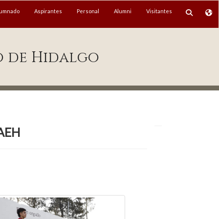
lumnado
Aspirantes
Personal
Alumni
Visitantes
o de Hidalgo
UAEH