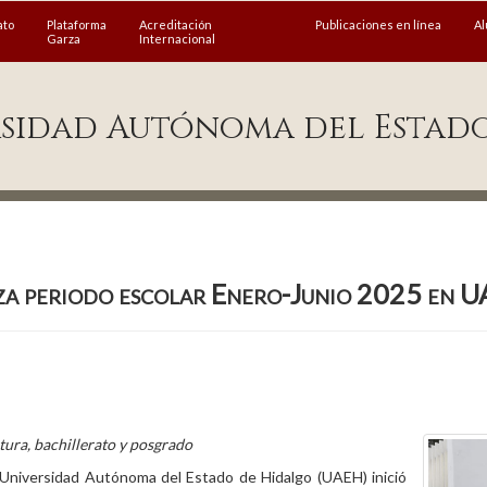
ato
Plataforma
Acreditación
Publicaciones en línea
A
Garza
Internacional
sidad Autónoma del Estad
a periodo escolar Enero-Junio 2025 en 
atura, bachillerato y posgrado
a Universidad Autónoma del Estado de Hidalgo (UAEH) inició