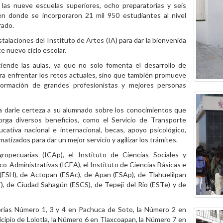
 las nueve escuelas superiores, ocho preparatorias y seis
en donde se incorporaron 21 mil 950 estudiantes al nivel
grado.
stalaciones del Instituto de Artes (IA) para dar la bienvenida
te nuevo ciclo escolar.
iende las aulas, ya que no solo fomenta el desarrollo de
 para enfrentar los retos actuales, sino que también promueve
formación de grandes profesionistas y mejores personas
a darle certeza a su alumnado sobre los conocimientos que
orga diversos beneficios, como el Servicio de Transporte
cativa nacional e internacional, becas, apoyo psicológico,
izados para dar un mejor servicio y agilizar los trámites.
gropecuarias (ICAp), el Instituto de Ciencias Sociales y
o-Administrativas (ICEA), el Instituto de Ciencias Básicas e
a (ESH), de Actopan (ESAc), de Apan (ESAp), de Tlahuelilpan
T), de Ciudad Sahagún (ESCS), de Tepeji del Río (ESTe) y de
torias Número 1, 3 y 4 en Pachuca de Soto, la Número 2 en
icipio de Lolotla, la Número 6 en Tlaxcoapan, la Número 7 en