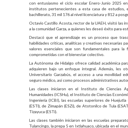
con entusiasmo el ciclo escolar Enero-Junio 2025 en
Personal
institutos pertenecientes a esta casa de estudios, 
bachillerato, 31 mil 176 al nivel licenciatura y 812 a pos
Alumni
Octavio Castillo Acosta, rector de la UAEH, visitó las in
a la comunidad Garza, a quienes les deseó éxito para es
Visitantes
Destacó que el aprendizaje es un proceso que trasc
habilidades críticas, analíticas y creativas necesarias
valores esenciales que son fundamentales para la 
comprometidas con el bienestar colectivo.
La Autónoma de Hidalgo ofrece calidad académica par
adquieren bajo un enfoque integral. Además, les ot
Universitario Garzabús, el acceso a una movilidad edu
seguro médico, así como procesos administrativos automat
Las clases iniciaron en el Instituto de Ciencias A
Humanidades (ICSHu), el Instituto de Ciencias Económic
Ingeniería (ICBI), las escuelas superiores de Huejutl
(ESTl), de Zimapán (ESZi), de Atotonilco de Tula (ESA
Tizayuca (ESTi).
Las clases también iniciaron en las escuelas prepara
Tulancingo, la prepa 5 en Ixtlahuaco, ubicada en el mun