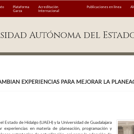
ato
Plataforma
Acreditación
Publicaciones en línea
A
Garza
Internacional
sidad Autónoma del Estad
bian experiencias para mejorar la planeac
el Estado de Hidalgo (UAEH) y la Universidad de Guadalajara
ar experiencias en materia de planeación, programación y