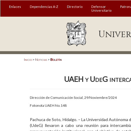
MENÚ
Enlaces
Dependencias A-Z
Directorio
Defensor
Patron
Universitario
Enlaces
Univer
Dependencias A-Z
Directorio
Defensor Universitario
Inicio
>
Noticias
>
Boletín
Patronato
UAEH y UdeG intercam
Plataforma Garza
Publicaciones en línea
Dirección de Comunicación Social, 29/Noviembre/2024
Acreditación Internacional
Fotonota UAEH No.148
Alumnado
Pachuca de Soto, Hidalgo. – La Universidad Autónoma d
(UdeG) llevaron a cabo una reunión para intercambi
Aspirantes