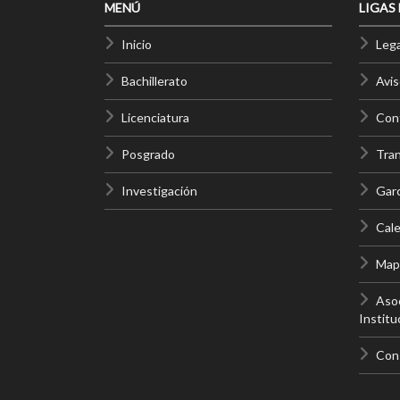
MENÚ
LIGAS
Inicio
Lega
Bachillerato
Avis
Licenciatura
Cont
Posgrado
Tra
Investigación
Gar
Cale
Mapa
Asoc
Institu
Con