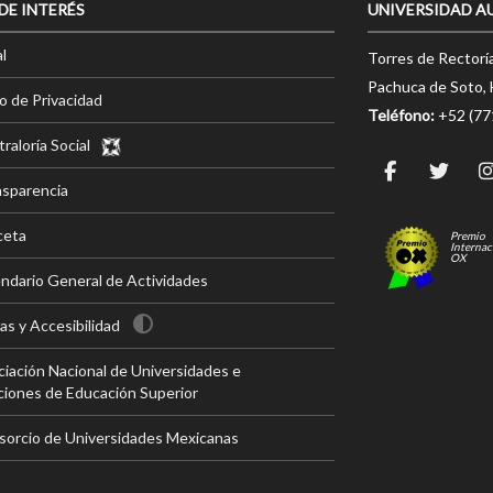
 DE INTERÉS
UNIVERSIDAD A
l
Torres de Rectorí
Pachuca de Soto, 
o de Privacidad
Teléfono:
+52 (7
raloría Social
nsparencia
ceta
Premio
Internac
OX
ndario General de Actividades
s y Accesibilidad
iación Nacional de Universidades e
ciones de Educación Superior
sorcio de Universidades Mexicanas