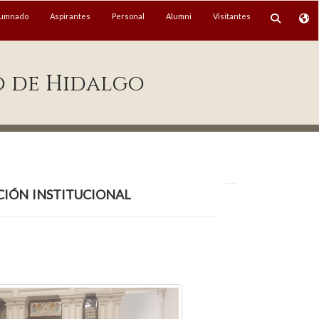
lumnado
Aspirantes
Personal
Alumni
Visitantes
o de Hidalgo
ión institucional