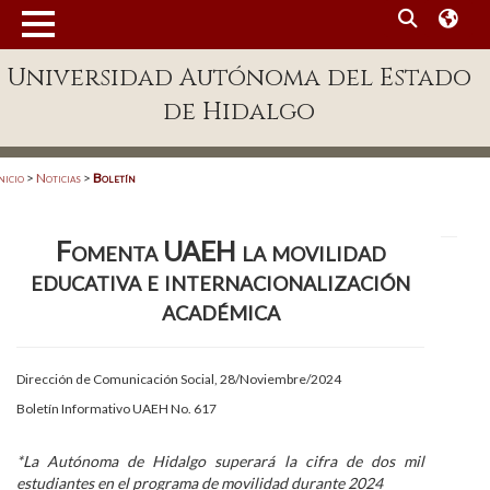
MENÚ
Universidad Autónoma del Estado
Enlaces
de Hidalgo
Dependencias A-Z
Directorio
nicio
>
Noticias
>
Boletín
Defensor Universitario
Fomenta UAEH la movilidad
Patronato
educativa e internacionalización
Plataforma Garza
académica
Publicaciones en línea
Dirección de Comunicación Social, 28/Noviembre/2024
Acreditación Internacional
Boletín Informativo UAEH No. 617
Alumnado
*La Autónoma de Hidalgo superará la cifra de dos mil
Aspirantes
estudiantes en el programa de movilidad durante 2024