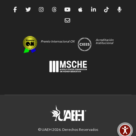
Acreditación
Premio Internacional OX
Institucional
© UAEH
2026
. Derechos Reservados