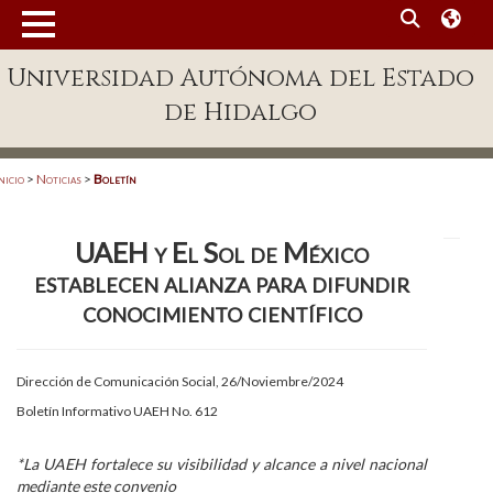
MENÚ
Universidad Autónoma del Estado
Enlaces
de Hidalgo
Dependencias A-Z
Directorio
nicio
>
Noticias
>
Boletín
Defensor Universitario
UAEH y El Sol de México
Patronato
establecen alianza para difundir
Plataforma Garza
conocimiento científico
Publicaciones en línea
Dirección de Comunicación Social, 26/Noviembre/2024
Acreditación Internacional
Boletín Informativo UAEH No. 612
Alumnado
*La UAEH fortalece su visibilidad y alcance a nivel nacional
Aspirantes
mediante este convenio