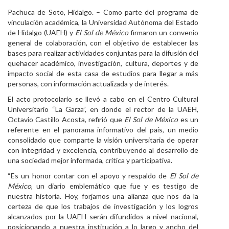
Pachuca de Soto, Hidalgo. – Como parte del programa de
Personal
vinculación académica, la Universidad Autónoma del Estado
de Hidalgo (UAEH) y
El Sol de México
firmaron un convenio
Alumni
general de colaboración, con el objetivo de establecer las
bases para realizar actividades conjuntas para la difusión del
Visitantes
quehacer académico, investigación, cultura, deportes y de
impacto social de esta casa de estudios para llegar a más
personas, con información actualizada y de interés.
El acto protocolario se llevó a cabo en el Centro Cultural
Universitario “La Garza”, en donde el rector de la UAEH,
Octavio Castillo Acosta, refirió que
El Sol de México
es un
referente en el panorama informativo del país, un medio
consolidado que comparte la visión universitaria de operar
con integridad y excelencia, contribuyendo al desarrollo de
una sociedad mejor informada, crítica y participativa.
“Es un honor contar con el apoyo y respaldo de
El Sol de
México
, un diario emblemático que fue y es testigo de
nuestra historia. Hoy, forjamos una alianza que nos da la
certeza de que los trabajos de investigación y los logros
alcanzados por la UAEH serán difundidos a nivel nacional,
posicionando a nuestra institución a lo largo y ancho del