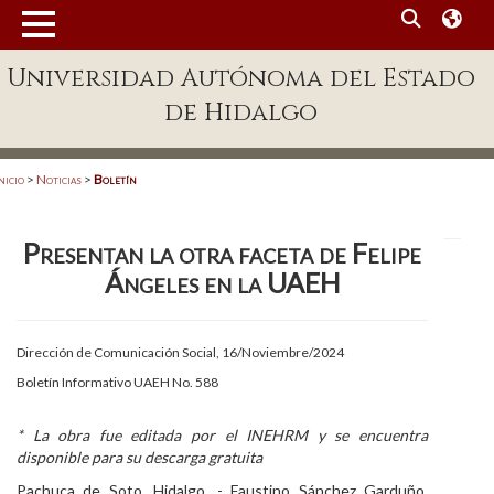
MENÚ
Universidad Autónoma del Estado
Enlaces
de Hidalgo
Dependencias A-Z
Directorio
nicio
>
Noticias
>
Boletín
Defensor Universitario
Presentan la otra faceta de Felipe
Patronato
Ángeles en la UAEH
Plataforma Garza
Publicaciones en línea
Dirección de Comunicación Social, 16/Noviembre/2024
Boletín Informativo UAEH No. 588
Acreditación Internacional
Alumnado
* La obra fue editada por el INEHRM y se encuentra
disponible para su descarga gratuita
Aspirantes
Pachuca de Soto, Hidalgo. - Faustino Sánchez Garduño,