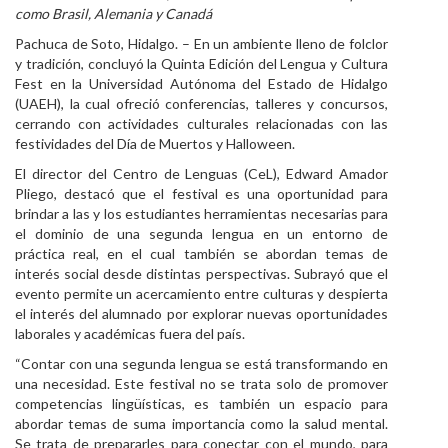
como Brasil, Alemania y Canadá
Personal
Pachuca de Soto, Hidalgo.
– En un ambiente lleno de folclor
y tradición, concluyó la Quinta Edición del Lengua y Cultura
Alumni
Fest en la Universidad Autónoma del Estado de Hidalgo
(UAEH), la cual ofreció conferencias, talleres y concursos,
Visitantes
cerrando con actividades culturales relacionadas con las
festividades del Día de Muertos y Halloween.
El director del Centro de Lenguas (CeL), Edward Amador
Pliego, destacó que el festival es una oportunidad para
brindar a las y los estudiantes herramientas necesarias para
el dominio de una segunda lengua en un entorno de
práctica real, en el cual también se abordan temas de
interés social desde distintas perspectivas. Subrayó que el
evento permite un acercamiento entre culturas y despierta
el interés del alumnado por explorar nuevas oportunidades
laborales y académicas fuera del país.
“Contar con una segunda lengua se está transformando en
una necesidad. Este festival no se trata solo de promover
competencias lingüísticas, es también un espacio para
abordar temas de suma importancia como la salud mental.
Se trata de prepararles para conectar con el mundo, para