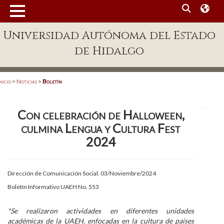
MENÚ
Universidad Autónoma del Estado
Enlaces
de Hidalgo
Dependencias A-Z
Directorio
nicio
>
Noticias
>
Boletín
Defensor Universitario
Con celebración de Halloween,
Patronato
culmina Lengua y Cultura Fest
Plataforma Garza
2024
Publicaciones en línea
Dirección de Comunicación Social, 03/Noviembre/2024
Acreditación Internacional
Boletín Informativo UAEH No. 553
Alumnado
*Se realizaron actividades en diferentes unidades
Aspirantes
académicas de la UAEH, enfocadas en la cultura de países