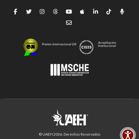
Acreditación
Premio Internacional OX
Institucional
© UAEH
2026
. Derechos Reservados