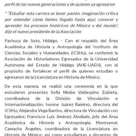
perfil de las nuevas generaciones y de quienes ya egresaron
Personal
* “Estudiar esta carrera es tener pasión, imaginación crítica
por entender cómo hemos llegado hasta aquí, conocer y
Alumni
aprender los procesos históricos de México y del mundo”,
dijo el nuevo presidente de la Asociación
Visitantes
Pachuca de Soto, Hidalgo. - Con el respaldo del Área
Académica de Historia y Antropología del Instituto de
Ciencias Sociales y Humanidades (ICSHu), se conformó la
Asociación de Historiadores Egresados de la Universidad
Autónoma del Estado de Hidalgo (AHE-UAEH), con el
propósito de fortalecer el perfil de quienes estudian o
egresaron de la Licenciatura en Historia de México.
De esta manera, se realizó una ceremonia en la que
estuvieron presentes Sofía Nimbe Valdespino Zubieta,
coordinadora de la División de Vinculación e
Internacionalización; Ivonne Juárez Ramírez, directora del
ICSHu; Alejandra Vega Barrios, directora de Vinculación con
Egresados; Francisco Luis Jiménez Abollado, jefe del Área
Académica de Historia y Antropología; Montserrat
Camacho Ángeles, coordinadora de la Licenciatura en
Historia de México; así como estudiantes y docentes de