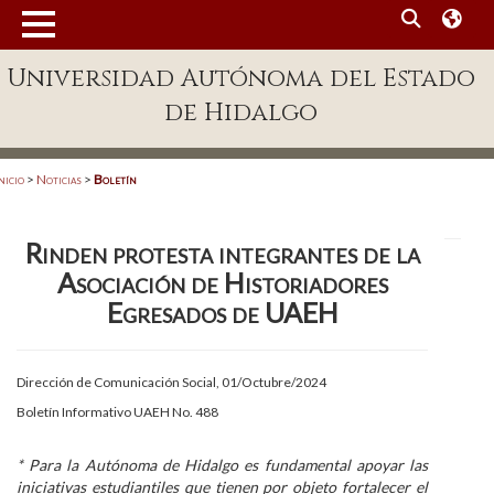
MENÚ
Universidad Autónoma del Estado
Enlaces
de Hidalgo
Dependencias A-Z
Directorio
nicio
>
Noticias
>
Boletín
Defensor Universitario
Rinden protesta integrantes de la
Patronato
Asociación de Historiadores
Plataforma Garza
Egresados de UAEH
Publicaciones en línea
Dirección de Comunicación Social, 01/Octubre/2024
Acreditación Internacional
Boletín Informativo UAEH No. 488
Alumnado
* Para la Autónoma de Hidalgo es fundamental apoyar las
Aspirantes
iniciativas estudiantiles que tienen por objeto fortalecer el