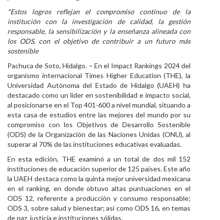
*Estos logros reflejan el compromiso continuo de la
Personal
institución con la investigación de calidad, la gestión
responsable, la sensibilización y la enseñanza alineada con
Alumni
los ODS, con el objetivo de contribuir a un futuro más
sostenible
Visitantes
Pachuca de Soto, Hidalgo. – En el Impact Rankings 2024 del
organismo internacional Times Higher Education (THE), la
Universidad Autónoma del Estado de Hidalgo (UAEH) ha
destacado como un líder en sostenibilidad e impacto social,
al posicionarse en el Top 401-600 a nivel mundial, situando a
esta casa de estudios entre las mejores del mundo por su
compromiso con los Objetivos de Desarrollo Sostenible
(ODS) de la Organización de las Naciones Unidas (ONU), al
superar al 70% de las instituciones educativas evaluadas.
En esta edición, THE examinó a un total de dos mil 152
instituciones de educación superior de 125 países. Este año
la UAEH destaca como la quinta mejor universidad mexicana
en el ranking, en donde obtuvo altas puntuaciones en el
ODS 12, referente a producción y consumo responsable;
ODS 3, sobre salud y bienestar; así como ODS 16, en temas
de paz, justicia e instituciones sólidas.