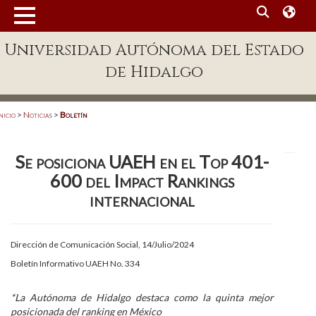
MENÚ
Universidad Autónoma del Estado
Enlaces
de Hidalgo
Dependencias A-Z
Directorio
nicio
>
Noticias
>
Boletín
Defensor Universitario
Se posiciona UAEH en el Top 401-
Patronato
600 del Impact Rankings
Plataforma Garza
internacional
Publicaciones en línea
Dirección de Comunicación Social, 14/Julio/2024
Acreditación Internacional
Boletín Informativo UAEH No. 334
Alumnado
*La Autónoma de Hidalgo destaca como la quinta mejor
Aspirantes
posicionada del ranking en México