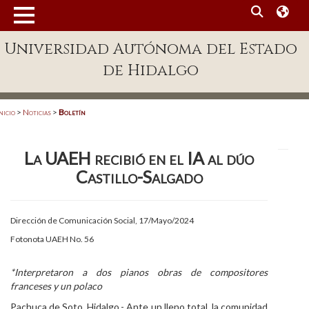
MENÚ
Universidad Autónoma del Estado
Enlaces
de Hidalgo
Dependencias A-Z
Directorio
nicio
>
Noticias
>
Boletín
Defensor Universitario
La UAEH recibió en el IA al dúo
Patronato
Castillo-Salgado
Plataforma Garza
Publicaciones en línea
Dirección de Comunicación Social, 17/Mayo/2024
Fotonota UAEH No. 56
Acreditación Internacional
Alumnado
*Interpretaron a dos pianos obras de compositores
franceses y un polaco
Aspirantes
Pachuca de Soto, Hidalgo.- Ante un lleno total, la comunidad