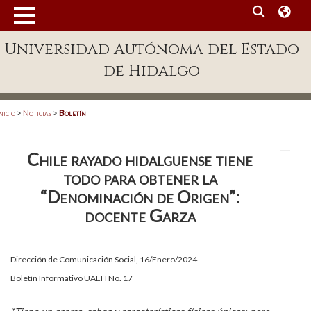
MENÚ
Universidad Autónoma del Estado
Enlaces
de Hidalgo
Dependencias A-Z
Directorio
nicio
>
Noticias
>
Boletín
Defensor Universitario
Chile rayado hidalguense tiene
Patronato
todo para obtener la
Plataforma Garza
“Denominación de Origen”:
docente Garza
Publicaciones en línea
Acreditación Internacional
Dirección de Comunicación Social, 16/Enero/2024
Alumnado
Boletín Informativo UAEH No. 17
Aspirantes