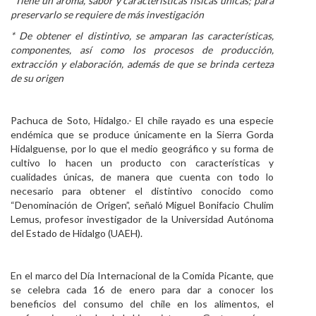
*Tiene un aroma, sabor y características físicas únicas; para
preservarlo se requiere de más investigación
Personal
* De obtener el distintivo, se amparan las características,
Alumni
componentes, así como los procesos de producción,
extracción y elaboración, además de que se brinda certeza
Visitantes
de su origen
Pachuca de Soto, Hidalgo.- El chile rayado es una especie
endémica que se produce únicamente en la Sierra Gorda
Hidalguense, por lo que el medio geográfico y su forma de
cultivo lo hacen un producto con características y
cualidades únicas, de manera que cuenta con todo lo
necesario para obtener el distintivo conocido como
“Denominación de Origen”, señaló Miguel Bonifacio Chulim
Lemus, profesor investigador de la Universidad Autónoma
del Estado de Hidalgo (UAEH).
En el marco del Día Internacional de la Comida Picante, que
se celebra cada 16 de enero para dar a conocer los
beneficios del consumo del chile en los alimentos, el