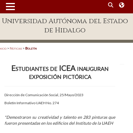
MENÚ
Universidad Autónoma del Estado
Enlaces
de Hidalgo
Dependencias A-Z
Directorio
nicio
>
Noticias
>
Boletín
Defensor Universitario
Estudiantes de ICEA inauguran
Patronato
exposición pictórica
Plataforma Garza
Publicaciones en línea
Dirección de Comunicación Social, 25/Mayo/2023
Boletín Informativo UAEH No. 274
Acreditación Internacional
Alumnado
*Demostraron su creatividad y talento en 283 pinturas que
fueron presentadas en los edificios del Instituto de la UAEH
Aspirantes