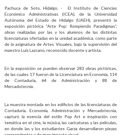
Personal
Pachuca de Soto, Hidalgo. - El Instituto de Ciencias
Económico Administrativas (ICEA), de la Universidad
Alumni
Autónoma del Estado de Hidalgo (UAEH), presentó la
exposición pictórica “Arte Pop: Rompiendo Paradigmas”,
Visitantes
obras realizadas por las y los alumnos de las distintas
licenciaturas ofertadas en la unidad académica, como parte
de la asignatura de Artes Visuales, bajo la supervisión del
maestro Luis Lazcano, reconocido docente y artista.
En la exposición se pueden observar 283 obras pictóricas,
de las cuales 17 fueron de la Licenciatura en Economía, 114
de Contaduría, 64 de Administración y 88 de
Mercadotecnia.
La muestra montada en los edificios de las licenciaturas de
Contaduría, Economía, Administración y Mercadotecnia,
capturó la esencia del estilo Pop Art e inspiración con
temática en el cine, la música, las caricaturas y las películas,
en donde las y los estudiantes Garza desarrollaron piezas
sorprendentes y de gran impacto visual.