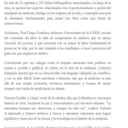
En más de 21 capítulos y 217 fichas bibliográficas mencionadas a lo largo de la
obra, se pueden leer aspectos relacionados con el profesionalismo y pasión del
estudiante de medicina. Indaga en los orígenes de la vida y contempla una serie
de elementos fundamentales para actuar con ética como una forma de
sobrevivencia.
Asimismo, Noé Chapa Gutiérrez, defensor Universitario de la UAEH, rescató
del contenido del libro la falta de compromiso de médicos que no tienen
vocación de servicio y que ensucian con su actuar la labor fundamental de
preservar la vida, por lo que conminó a los estudiantes a hacer conciencia del
gran reto que implica ser médico.
Considerado por sus colegas como el cirujano mexicano más prolífico en
cuanto a escribir y publicar se refiere, en el área de la medicina, Gutiérrez
Samperio precisó que en su obra escribe con lenguaje coloquial, no científico,
y eso es más difícil. Entre anécdotas e historias, dijo que la medicina va más
allá de una simple profesión; involucra sentimientos y formas de actuar
siempre con visión de ayuda hacia los demás.
Octavio Castillo y López, vocal de la cátedra, dijo que la Bioética es una mejor
manera de vivir, recuperar la paz y reencontrarnos con nosotros mismos. "La
naturaleza humana nos obsesiona, y siempre ha sido así", explicó. Exhortó
al alumnado y futuros médicos a buscar y encontrar soluciones para lograr
equilibrio y buen uso de la ciencia y la tecnología en el ámbito de la medicina.