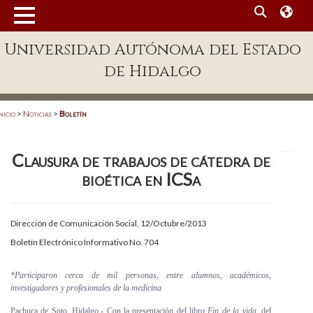
MENÚ
Universidad Autónoma del Estado
Enlaces
de Hidalgo
Dependencias A-Z
Directorio
nicio
>
Noticias
>
Boletín
Defensor Universitario
Clausura de trabajos de cátedra de
Patronato
bioética en ICSa
Plataforma Garza
Publicaciones en línea
Dirección de Comunicación Social, 12/Octubre/2013
Boletín Electrónico Informativo No. 704
Acreditación Internacional
Alumnado
*Participaron cerca de mil personas, entre alumnos, académicos,
investigadores y profesionales de la medicina
Aspirantes
Pachuca de Soto, Hidalgo.- Con la presentación del libro
Fin de la vida,
del