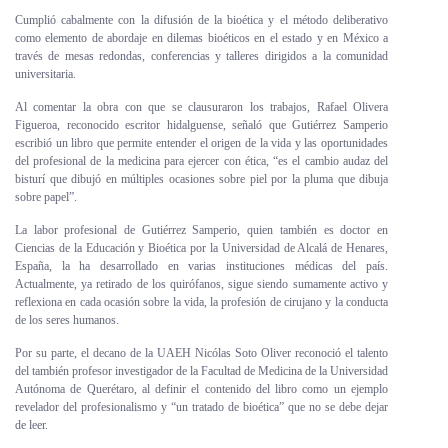
Cumplió cabalmente con la difusión de la bioética y el método deliberativo
como elemento de abordaje en dilemas bioéticos en el estado y en México a
través de mesas redondas, conferencias y talleres dirigidos a la comunidad
universitaria.
Al comentar la obra con que se clausuraron los trabajos, Rafael Olivera
Figueroa, reconocido escritor hidalguense, señaló que Gutiérrez Samperio
escribió un libro que permite entender el origen de la vida y las oportunidades
del profesional de la medicina para ejercer con ética, “es el cambio audaz del
bisturí que dibujó en múltiples ocasiones sobre piel por la pluma que dibuja
sobre papel”.
La labor profesional de Gutiérrez Samperio, quien también es doctor en
Ciencias de la Educación y Bioética por la Universidad de Alcalá de Henares,
España, la ha desarrollado en varias instituciones médicas del país.
Actualmente, ya retirado de los quirófanos, sigue siendo sumamente activo y
reflexiona en cada ocasión sobre la vida, la profesión de cirujano y la conducta
de los seres humanos.
Por su parte, el decano de la UAEH Nicólas Soto Oliver reconoció el talento
del también profesor investigador de la Facultad de Medicina de la Universidad
Autónoma de Querétaro, al definir el contenido del libro como un ejemplo
revelador del profesionalismo y “un tratado de bioética” que no se debe dejar
de leer.