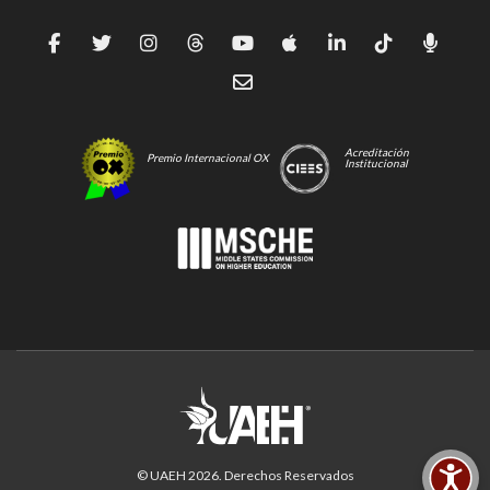
Acreditación
Premio Internacional OX
Institucional
© UAEH
2026
. Derechos Reservados