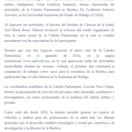
médico hidalguense César Gutiérrez Samperio, fueron clausuradas las
Personal
actividades de la Cátedra Patrimonial en Bioética Dr. Guillermo Soberón
Acevedo, en la Universidad Autónoma del Estado de Hidalgo (UAEH).
Alumni
Al clausurar las actividades, el director del Instituto de Ciencias de la Salud,
José María Busto Villareal reconoció el esfuerzo del comité organizador de
Visitantes
ésta, la cuarta sesión de la Cátedra Patrimonial, en la cual se cumplió
nuevamente con las expectativas de los participantes.
Destacó que este año lograron construir el micro sitio de la Cátedra
Patrimonial, en el apartado de ICSa, en la página
institucional
www.uaeh.edu.mx
, en la cual aparecerán todas las actividades
desarrolladas durante las sesiones. Además, el próximo año comenzará la
compilación de trabajos sobre casos para la enseñanza de la Bioética para
publicación bajo el sello editorial de la Autónoma de Hidalgo.
La coordinadora académica de la Cátedra Patrimonial, Graciela Nava Chapa,
destacó la participación de cerca de mil personas, entre alumnado, académicos e
investigadores, así como profesionales de la medicina del ámbito público y
privado.
Como cada año desde 2010, la reunión permitió generar un espacio de
reflexión y análisis para los profesionales de la salud ante los dilemas
generados por el desarrollo científico tecnológico y social que contribuya a la
investigación y la difusión de la Bioética.