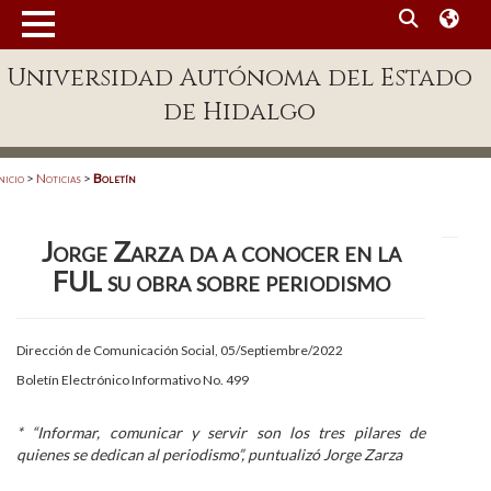
MENÚ
Universidad Autónoma del Estado
Enlaces
de Hidalgo
Dependencias A-Z
Directorio
nicio
>
Noticias
>
Boletín
Defensor Universitario
Jorge Zarza da a conocer en la
Patronato
FUL su obra sobre periodismo
Plataforma Garza
Publicaciones en línea
Dirección de Comunicación Social, 05/Septiembre/2022
Boletín Electrónico Informativo No. 499
Acreditación Internacional
Alumnado
* “Informar, comunicar y servir son los tres pilares de
quienes se dedican al periodismo”, puntualizó Jorge Zarza
Aspirantes