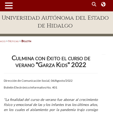
MENÚ
Universidad Autónoma del Estado
Enlaces
de Hidalgo
Dependencias A-Z
Directorio
nicio
>
Noticias
>
Boletín
Defensor Universitario
Culmina con éxito el curso de
Patronato
verano "Garza Kids" 2022
Plataforma Garza
Publicaciones en línea
Dirección de Comunicación Social, 06/Agosto/2022
Boletín Electrónico Informativo No. 401
Acreditación Internacional
Alumnado
*La finalidad del curso de verano fue abonar al crecimiento
físico y emocional de las y los infantes tras los últimos años,
Aspirantes
en los cuales el aislamiento por la pandemia trajo consigo