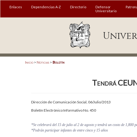
MENÚ
Enlaces
Dependencias A-Z
Directorio
Defensor
Patron
Universitario
Enlaces
Univer
Dependencias A-Z
Directorio
Defensor Universitario
Inicio
>
Noticias
>
Boletín
Patronato
Tendrá CEUNI 
Plataforma Garza
Publicaciones en línea
Dirección de Comunicación Social, 06/Julio/2013
Acreditación Internacional
Boletín Electrónico Informativo No. 450
Alumnado
*Se celebrará del 15 de julio al 2 de agosto y tendrá un costo de 1,800 
*Podrán participar infantes de entre cinco y 15 años
Aspirantes