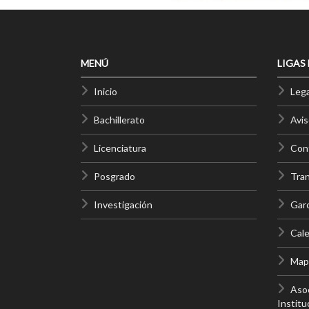
MENÚ
LIGAS
Inicio
Lega
Bachillerato
Avis
Licenciatura
Cont
Posgrado
Tra
Investigación
Gar
Cale
Mapa
Asoc
Institu