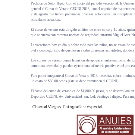
Pachuca de Soto, Hgo.- Con el inicio del periodo vacacional, la Unive
Personal
general el Curso de Verano CEUNI 2013, con el objetivo de mantener entre
2 de agosto. Se tienen preparadas diversas actividades, en disciplinas
Alumni
actividades acuáticas.
El curso de verano está dirigido a niños de entre cinco y 15 años, quie
Visitantes
que se cuenta con estrictas normas de seguridad, informó Miguel Arce 
La vacaciones hoy en día, y sobre todo para los niños, no se tratan de est
o el videojuego, sino de que lleven a cabo diferentes actividades, donde a
Los cursos de verano tienen la misión de apoyar el entretenimiento de los
como una necesidad y pueden ejercer una influencia positiva en el proceso
Para poder integrarte al Curso de Verano 2013, necesitas cubrir mínimos 
un costo de $80.00 pesos (éste se debe tramitar en el CEUNI).
El costo del curso de verano es de $1,800.00 pesos, y se desarrollará en 
Deportivo CEUNI, Av. Universidad s/n, Col. Santiago Jaltepec. Para may
-Chantal Vargas- Fotografías: especial