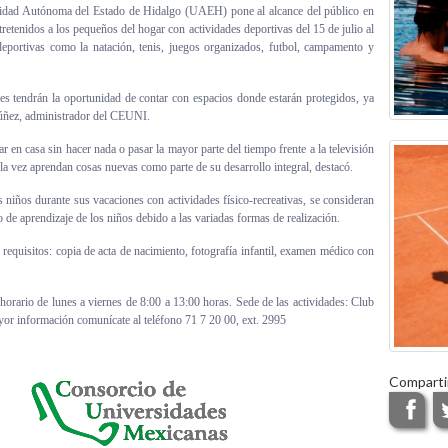
rsidad Autónoma del Estado de Hidalgo (UAEH) pone al alcance del público en
tenidos a los pequeños del hogar con actividades deportivas del 15 de julio al
 deportivas como la natación, tenis, juegos organizados, futbol, campamento y
nes tendrán la oportunidad de contar con espacios donde estarán protegidos, ya
Núñez, administrador del CEUNI.
ar en casa sin hacer nada o pasar la mayor parte del tiempo frente a la televisión
 la vez aprendan cosas nuevas como parte de su desarrollo integral, destacó.
 niños durante sus vacaciones con actividades físico-recreativas, se consideran
 de aprendizaje de los niños debido a las variadas formas de realización.
requisitos: copia de acta de nacimiento, fotografía infantil, examen médico con
horario de lunes a viernes de 8:00 a 13:00 horas. Sede de las actividades: Club
or información comunícate al teléfono 71 7 20 00, ext. 2995
Comparti