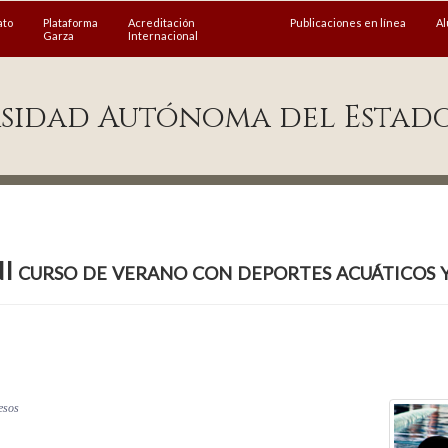
ato
Plataforma
Acreditación
Publicaciones en línea
A
Garza
Internacional
sidad Autónoma del Estad
curso de verano con deportes acuáticos y
pesos