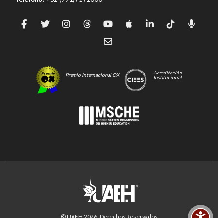
Acreditación
Premio Internacional OX
Institucional
© UAEH
2026
. Derechos Reservados