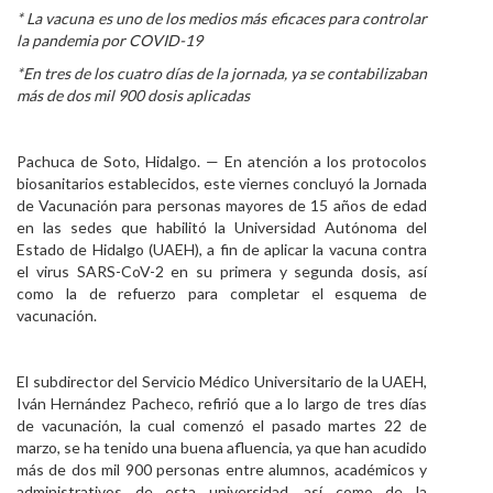
* La vacuna es uno de los medios más eficaces para controlar
Personal
la pandemia por COVID-19
Alumni
*En tres de los cuatro días de la jornada, ya se contabilizaban
más de dos mil 900 dosis aplicadas
Visitantes
Pachuca de Soto, Hidalgo. — En atención a los protocolos
biosanitarios establecidos, este viernes concluyó la Jornada
de Vacunación para personas mayores de 15 años de edad
en las sedes que habilitó la Universidad Autónoma del
Estado de Hidalgo (UAEH), a fin de aplicar la vacuna contra
el virus SARS-CoV-2 en su primera y segunda dosis, así
como la de refuerzo para completar el esquema de
vacunación.
El subdirector del Servicio Médico Universitario de la UAEH,
Iván Hernández Pacheco, refirió que a lo largo de tres días
de vacunación, la cual comenzó el pasado martes 22 de
marzo, se ha tenido una buena afluencia, ya que han acudido
más de dos mil 900 personas entre alumnos, académicos y
administrativos de esta universidad, así como de la