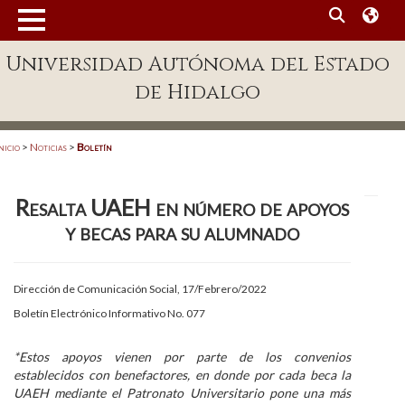
MENÚ
Universidad Autónoma del Estado
Enlaces
de Hidalgo
Dependencias A-Z
Directorio
nicio
>
Noticias
>
Boletín
Defensor Universitario
Resalta UAEH en número de apoyos
Patronato
y becas para su alumnado
Plataforma Garza
Publicaciones en línea
Dirección de Comunicación Social, 17/Febrero/2022
Boletín Electrónico Informativo No. 077
Acreditación Internacional
Alumnado
*Estos apoyos vienen por parte de los convenios
establecidos con benefactores, en donde por cada beca la
Aspirantes
UAEH mediante el Patronato Universitario pone una más