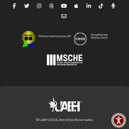
Acreditación
Premio Internacional OX
Institucional
© UAEH
2026
. Derechos Reservados