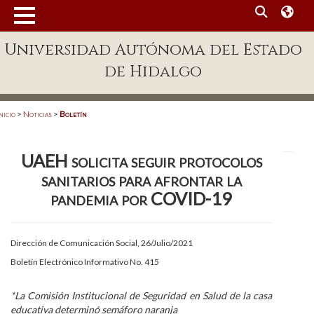
MENÚ
Universidad Autónoma del Estado
Enlaces
de Hidalgo
Dependencias A-Z
Directorio
nicio
>
Noticias
>
Boletín
Defensor Universitario
UAEH solicita seguir protocolos
Patronato
sanitarios para afrontar la
Plataforma Garza
pandemia por COVID-19
Publicaciones en línea
Dirección de Comunicación Social, 26/Julio/2021
Acreditación Internacional
Boletín Electrónico Informativo No. 415
Alumnado
*La Comisión Institucional de Seguridad en Salud de la casa
Aspirantes
educativa determinó semáforo naranja