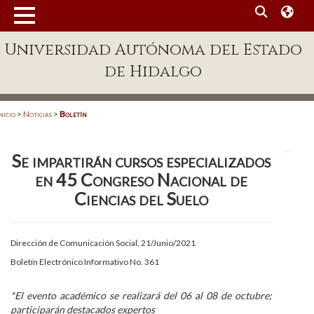
MENÚ
Universidad Autónoma del Estado
Enlaces
de Hidalgo
Dependencias A-Z
Directorio
nicio
>
Noticias
>
Boletín
Defensor Universitario
Se impartirán cursos especializados
Patronato
en 45 Congreso Nacional de
Plataforma Garza
Ciencias del Suelo
Publicaciones en línea
Dirección de Comunicación Social, 21/Junio/2021
Acreditación Internacional
Boletín Electrónico Informativo No. 361
Alumnado
*El evento académico se realizará del 06 al 08 de octubre;
Aspirantes
participarán destacados expertos