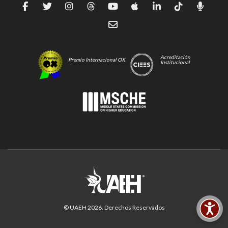
Acreditación
Premio Internacional OX
Institucional
© UAEH
2026
. Derechos Reservados