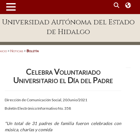
MENÚ
Universidad Autónoma del Estado
Enlaces
de Hidalgo
Dependencias A-Z
Directorio
nicio
>
Noticias
>
Boletín
Defensor Universitario
Celebra Voluntariado
Patronato
Universitario el Día del Padre
Plataforma Garza
Publicaciones en línea
Dirección de Comunicación Social, 20/Junio/2021
Boletín Electrónico Informativo No. 358
Acreditación Internacional
Alumnado
*Un total de 31 padres de familia fueron celebrados con
música, charlas y comida
Aspirantes