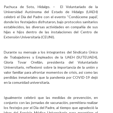
Personal
Pachuca de Soto, Hidalgo. – El Voluntariado de la
Universidad Autónoma del Estado de Hidalgo (UAEH)
Alumni
celebró el Día del Padre con el evento “Condúceme papá”,
donde los festejados disfrutaron, bajo protocolos sanitarios
Visitantes
establecidos, las diversas actividades en compañía de sus
hijas e hijos dentro de las instalaciones del Centro de
Extensión Universitaria (CEUNI).
Durante su mensaje a los integrantes del Sindicato Único
de Trabajadores y Empleados de la UAEH (SUTEUAEH),
Gloria Tovar Orellán, presidenta del Voluntariado
Universitario, reflexionó sobre la importancia de la unión y
valor familiar para afrontar momentos de crisis, así como las
perdidas inmateriales que la pandemia por COVID-19 dejó
en la comunidad universitaria.
Igualmente celebró que las medidas de prevención, en
conjunto con las jornadas de vacunación, permitiera realizar
los festejos por el Día del Padre, al tiempo que agradeció la
labor del Servicio Médico Universitario para garantizar el