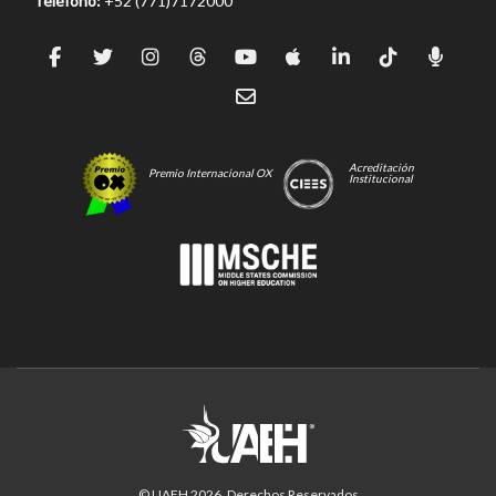
Teléfono:
+52 (771)7172000
Acreditación
Premio Internacional OX
Institucional
© UAEH
2026
. Derechos Reservados