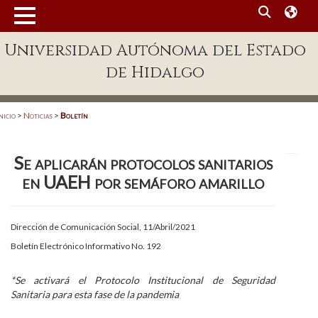
MENÚ
Universidad Autónoma del Estado
Enlaces
de Hidalgo
Dependencias A-Z
Directorio
nicio
>
Noticias
>
Boletín
Defensor Universitario
Se aplicarán protocolos sanitarios
Patronato
en UAEH por semáforo amarillo
Plataforma Garza
Publicaciones en línea
Dirección de Comunicación Social, 11/Abril/2021
Boletín Electrónico Informativo No. 192
Acreditación Internacional
Alumnado
*Se activará el Protocolo Institucional de Seguridad
Sanitaria para esta fase de la pandemia
Aspirantes