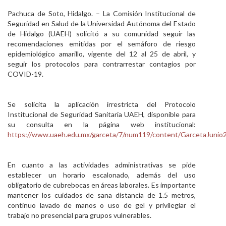
Personal
Pachuca de Soto, Hidalgo. – La Comisión Institucional de
Seguridad en Salud de la Universidad Autónoma del Estado
Alumni
de Hidalgo (UAEH) solicitó a su comunidad seguir las
recomendaciones emitidas por el semáforo de riesgo
Visitantes
epidemiológico amarillo, vigente del 12 al 25 de abril, y
seguir los protocolos para contrarrestar contagios por
COVID-19.
Se solicita la aplicación irrestricta del Protocolo
Institucional de Seguridad Sanitaria UAEH, disponible para
su consulta en la página web institucional:
https://www.uaeh.edu.mx/garceta/7/num119/content/GarcetaJunio
En cuanto a las actividades administrativas se pide
establecer un horario escalonado, además del uso
obligatorio de cubrebocas en áreas laborales. Es importante
mantener los cuidados de sana distancia de 1.5 metros,
continuo lavado de manos o uso de gel y privilegiar el
trabajo no presencial para grupos vulnerables.