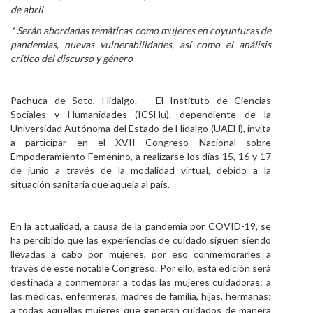
de abril
Personal
* Serán abordadas temáticas como mujeres en coyunturas de
pandemias, nuevas vulnerabilidades, así como el análisis
Alumni
crítico del discurso y género
Visitantes
Pachuca de Soto, Hidalgo. – El Instituto de Ciencias
Sociales y Humanidades (ICSHu), dependiente de la
Universidad Autónoma del Estado de Hidalgo (UAEH), invita
a participar en el XVII Congreso Nacional sobre
Empoderamiento Femenino, a realizarse los días 15, 16 y 17
de junio a través de la modalidad virtual, debido a la
situación sanitaria que aqueja al país.
En la actualidad, a causa de la pandemia por COVID-19, se
ha percibido que las experiencias de cuidado siguen siendo
llevadas a cabo por mujeres, por eso conmemorarles a
través de este notable Congreso. Por ello, esta edición será
destinada a conmemorar a todas las mujeres cuidadoras: a
las médicas, enfermeras, madres de familia, hijas, hermanas;
a todas aquellas mujeres que generan cuidados de manera