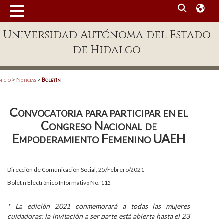
MENÚ
Universidad Autónoma del Estado
Enlaces
de Hidalgo
Dependencias A-Z
Directorio
nicio
>
Noticias
>
Boletín
Defensor Universitario
Convocatoria para participar en el
Patronato
Congreso Nacional de
Plataforma Garza
Empoderamiento Femenino UAEH
Publicaciones en línea
Dirección de Comunicación Social, 25/Febrero/2021
Acreditación Internacional
Boletín Electrónico Informativo No. 112
Alumnado
* La edición 2021 conmemorará a todas las mujeres
Aspirantes
cuidadoras; la invitación a ser parte está abierta hasta el 23