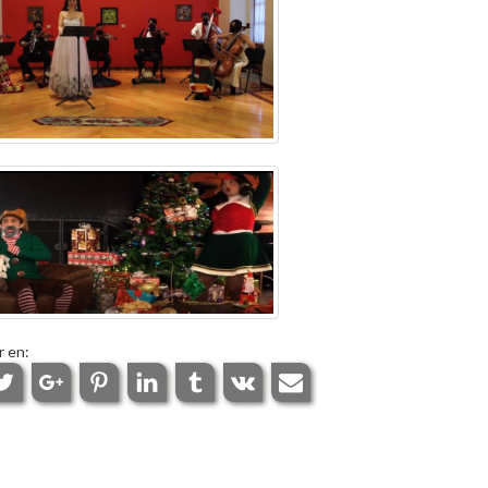
r en: