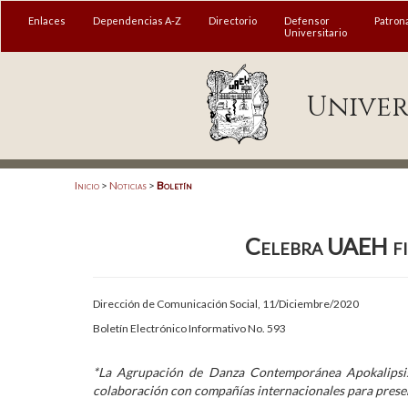
MENÚ
Enlaces
Dependencias A-Z
Directorio
Defensor
Patron
Universitario
Enlaces
Univer
Dependencias A-Z
Directorio
Defensor Universitario
Inicio
>
Noticias
>
Boletín
Patronato
Celebra UAEH fie
Plataforma Garza
Publicaciones en línea
Dirección de Comunicación Social, 11/Diciembre/2020
Acreditación Internacional
Boletín Electrónico Informativo No. 593
Alumnado
*La Agrupación de Danza Contemporánea Apokalipsis
colaboración con compañías internacionales para prese
Aspirantes