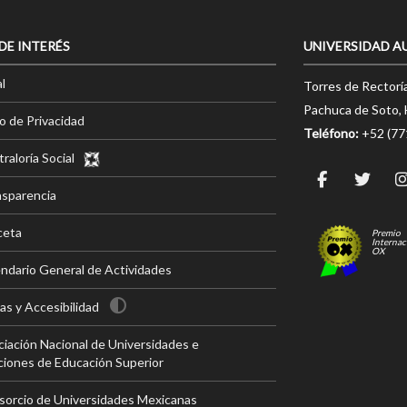
 DE INTERÉS
UNIVERSIDAD A
l
Torres de Rectorí
Pachuca de Soto, 
o de Privacidad
Teléfono:
+52 (7
raloría Social
nsparencia
ceta
Premio
Internac
OX
ndario General de Actividades
s y Accesibilidad
iación Nacional de Universidades e
ciones de Educación Superior
sorcio de Universidades Mexicanas