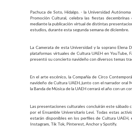
Personal
Pachuca de Soto, Hidalgo. - la Universidad Autónoma 
Promoción Cultural, celebra las fiestas decembrinas 
Alumni
mediante la publicación virtual de distintas presentaci
estudios, durante esta segunda semana de diciembre.
Visitantes
La Camerata de esta Universidad y la soprano Elena Día
plataformas virtuales de Cultura UAEH en YouTube, Fa
presentó su concierto navideño con diversos temas trad
En el arte escénico, la Compañía de Circo Contempo
navideño de Cultura UAEH, junto con el narrador oral M
la Banda de Música de la UAEH cerrará el año con un con
Las presentaciones culturales concluirán este sábado con
por el Ensamble Universitario Levi. Todas estas activ
estarán disponibles en los perfiles de Cultura UAEH,
Instagram, Tik Tok, Pinterest, Anchor y Spotify.