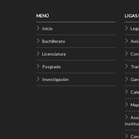
MENÚ
LIGAS
Inicio
Lega
Bachillerato
Avis
Licenciatura
Cont
Posgrado
Tra
Investigación
Gar
Cale
Mapa
Asoc
Institu
Con