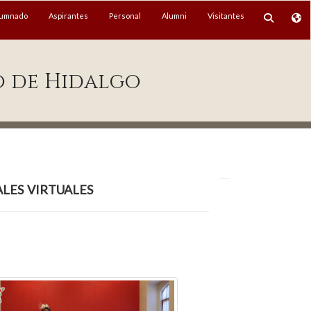
lumnado
Aspirantes
Personal
Alumni
Visitantes
o de Hidalgo
les virtuales