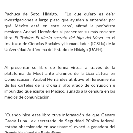
Personal
Pachuca de Soto, Hidalgo. - “Lo que quiero es dejar
Alumni
investigaciones a largo plazo que ayuden a entender por
qué México está en este caos”, afirmó la periodista
Visitantes
mexicana Anabel Hernández al presentar su más reciente
libro
El Traidor. El diario secreto del hijo del Mayo
, en el
Instituto de Ciencias Sociales y Humanidades (ICSHu) de la
Universidad Autónoma del Estado de Hidalgo (UAEH).
Al presentar su libro de forma virtual a través de la
plataforma de Meet ante alumnos de la Licenciatura en
Comunicación, Anabel Hernández atribuyó el florecimiento
de los cárteles de la droga al alto grado de corrupción e
impunidad que existe en México, aunado a la censura en los
medios de comunicación.
“Cuando hice este libro tuve información de que Genaro
García Luna –ex secretario de Seguridad Pública federal-
estaba obsesionado en asesinarme”, evocó la ganadora del
Premio Nacional de Periodismo.