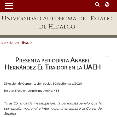
MENÚ
Universidad Autónoma del Estado
Enlaces
de Hidalgo
Dependencias A-Z
Directorio
nicio
>
Noticias
>
Boletín
Defensor Universitario
Presenta periodista Anabel
Patronato
Hernández El Traidor en la UAEH
Plataforma Garza
Publicaciones en línea
Dirección de Comunicación Social, 30/Septiembre/2020
Boletín Electrónico Informativo No. 433
Acreditación Internacional
Alumnado
*Tras 15 años de investigación, la periodista señaló que la
corrupción nacional e internacional encumbró al Cártel de
Aspirantes
Sinaloa