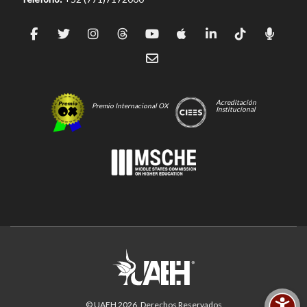
Acreditación
Premio Internacional OX
Institucional
© UAEH
2026
. Derechos Reservados