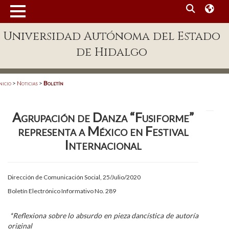
MENÚ
Universidad Autónoma del Estado
Enlaces
de Hidalgo
Dependencias A-Z
Directorio
nicio
>
Noticias
>
Boletín
Defensor Universitario
Agrupación de Danza “Fusiforme”
Patronato
representa a México en Festival
Plataforma Garza
Internacional
Publicaciones en línea
Dirección de Comunicación Social, 25/Julio/2020
Acreditación Internacional
Boletín Electrónico Informativo No. 289
Alumnado
*Re­flexiona sobre lo absurdo en pieza dancística de autoría
Aspirantes
original