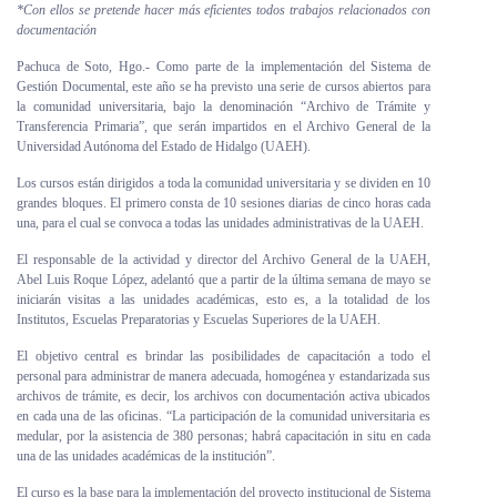
*Con ellos se pretende hacer más eficientes todos trabajos relacionados con
Personal
documentación
Pachuca de Soto, Hgo.- Como parte de la implementación del Sistema de
Alumni
Gestión Documental, este año se ha previsto una serie de cursos abiertos para
la comunidad universitaria, bajo la denominación “Archivo de Trámite y
Visitantes
Transferencia Primaria”, que serán impartidos en el Archivo General de la
Universidad Autónoma del Estado de Hidalgo (UAEH).
Los cursos están dirigidos a toda la comunidad universitaria y se dividen en 10
grandes bloques. El primero consta de 10 sesiones diarias de cinco horas cada
una, para el cual se convoca a todas las unidades administrativas de la UAEH.
El responsable de la actividad y director del Archivo General de la UAEH,
Abel Luis Roque López, adelantó que a partir de la última semana de mayo se
iniciarán visitas a las unidades académicas, esto es, a la totalidad de los
Institutos, Escuelas Preparatorias y Escuelas Superiores de la UAEH.
El objetivo central es brindar las posibilidades de capacitación a todo el
personal para administrar de manera adecuada, homogénea y estandarizada sus
archivos de trámite, es decir, los archivos con documentación activa ubicados
en cada una de las oficinas. “La participación de la comunidad universitaria es
medular, por la asistencia de 380 personas; habrá capacitación in situ en cada
una de las unidades académicas de la institución”.
El curso es la base para la implementación del proyecto institucional de Sistema