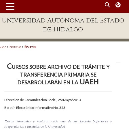
MENÚ
Universidad Autónoma del Estado
Enlaces
de Hidalgo
Dependencias A-Z
Directorio
nicio
>
Noticias
>
Boletín
Defensor Universitario
Cursos sobre archivo de trámite y
Patronato
transferencia primaria se
Plataforma Garza
desarrollarán en la UAEH
Publicaciones en línea
Dirección de Comunicación Social, 25/Mayo/2013
Acreditación Internacional
Boletín Electrónico Informativo No. 353
Alumnado
*Serán itinerantes y visitarán cada una de las Escuela Superiores y
Aspirantes
Preparatorias e Institutos de la Universidad