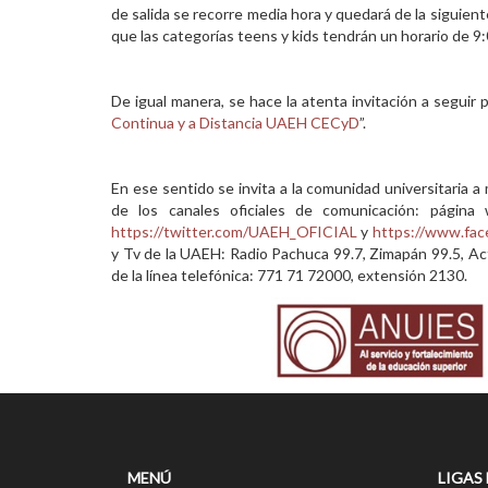
de salida se recorre media hora y quedará de la siguien
que las categorías teens y kids tendrán un horario de 9:
De igual manera, se hace la atenta invitación a seguir
Continua y a Distancia UAEH CECyD
”.
En ese sentido se invita a la comunidad universitaria
de los canales oficiales de comunicación: págin
https://twitter.com/UAEH_OFICIAL
y
https://www.fac
y Tv de la UAEH: Radio Pachuca 99.7, Zimapán 99.5, Act
de la línea telefónica: 771 71 72000, extensión 2130.
MENÚ
LIGAS