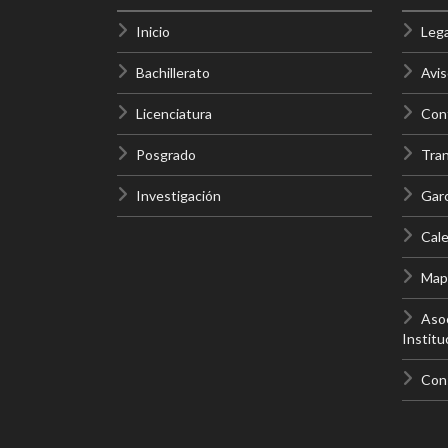
Inicio
Lega
Bachillerato
Avis
Licenciatura
Cont
Posgrado
Tra
Investigación
Gar
Cale
Mapa
Asoc
Institu
Con