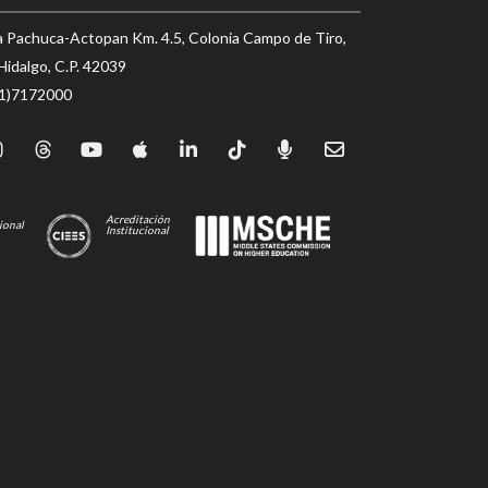
a Pachuca-Actopan Km. 4.5, Colonia Campo de Tiro,
Hidalgo, C.P. 42039
71)7172000
Acreditación
ional
Institucional