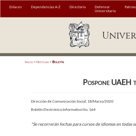
MENÚ
Enlaces
Dependencias A-Z
Directorio
Defensor
Patron
Universitario
Enlaces
Univer
Dependencias A-Z
Directorio
Defensor Universitario
Inicio
>
Noticias
>
Boletín
Patronato
Pospone UAEH ta
Plataforma Garza
Publicaciones en línea
Dirección de Comunicación Social, 18/Marzo/2020
Acreditación Internacional
Boletín Electrónico Informativo No. 164
Alumnado
*Se recorrerán fechas para cursos de idiomas en todas s
Aspirantes