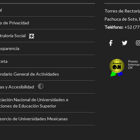
l
Torres de Rectorí
Pachuca de Soto, 
o de Privacidad
Teléfono:
+52 (7
raloría Social
nsparencia
ceta
Premio
Internac
OX
ndario General de Actividades
s y Accesibilidad
iación Nacional de Universidades e
ciones de Educación Superior
sorcio de Universidades Mexicanas