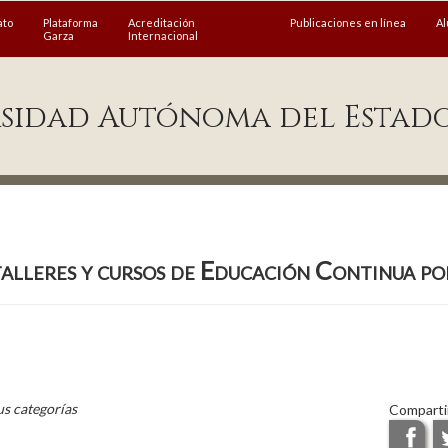
ato
Plataforma
Acreditación
Publicaciones en línea
A
Garza
Internacional
sidad Autónoma del Estad
lleres y cursos de Educación Continua 
us categorías
Comparti