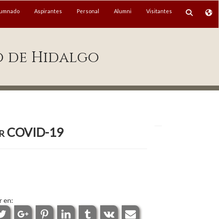
lumnado
Aspirantes
Personal
Alumni
Visitantes
o de Hidalgo
por COVID-19
r en: