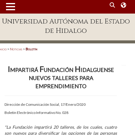
MENÚ
Universidad Autónoma del Estado
Enlaces
de Hidalgo
Dependencias A-Z
Directorio
nicio
>
Noticias
>
Boletín
Defensor Universitario
Impartirá Fundación Hidalguense
Patronato
nuevos talleres para
Plataforma Garza
emprendimiento
Publicaciones en línea
Dirección de Comunicación Social, 17/Enero/2020
Acreditación Internacional
Boletín Electrónico Informativo No. 028
Alumnado
*La Fundación impartirá 20 talleres, de los cuales, cuatro
Aspirantes
son nuevos para diversificar las opciones de las personas