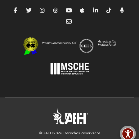
Acreditación
Premio Internacional OX
Institucional
© UAEH
2026
. Derechos Reservados