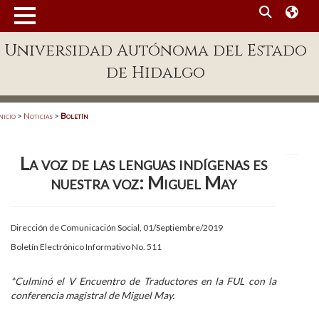
MENÚ
Universidad Autónoma del Estado
Enlaces
de Hidalgo
Dependencias A-Z
Directorio
nicio
>
Noticias
>
Boletín
Defensor Universitario
La voz de las lenguas indígenas es
Patronato
nuestra voz: Miguel May
Plataforma Garza
Publicaciones en línea
Dirección de Comunicación Social, 01/Septiembre/2019
Boletín Electrónico Informativo No. 511
Acreditación Internacional
Alumnado
*Culminó el V Encuentro de Traductores en la FUL con la
conferencia magistral de Miguel May.
Aspirantes