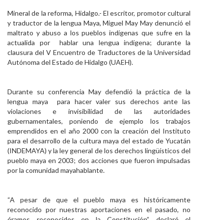
Personal
Mineral de la reforma, Hidalgo.- El escritor, promotor cultural
y traductor de la lengua Maya, Miguel May May denunció el
Alumni
maltrato y abuso a los pueblos indígenas que sufre en la
actualida por hablar una lengua indígena; durante la
Visitantes
clausura del V Encuentro de Traductores de la Universidad
Autónoma del Estado de Hidalgo (UAEH).
Durante su conferencia May defendió la práctica de la
lengua maya para hacer valer sus derechos ante las
violaciones e invisibilidad de las autoridades
gubernamentales, poniendo de ejemplo los trabajos
emprendidos en el año 2000 con la creación del Instituto
para el desarrollo de la cultura maya del estado de Yucatán
(INDEMAYA) y la ley general de los derechos lingüísticos del
pueblo maya en 2003; dos acciones que fueron impulsadas
por la comunidad mayahablante.
“A pesar de que el pueblo maya es históricamente
reconocido por nuestras aportaciones en el pasado, no
éramos reconocidos en la Constitución” declaró el