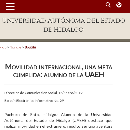
MENÚ
Universidad Autónoma del Estado
Enlaces
de Hidalgo
Dependencias A-Z
Directorio
nicio
>
Noticias
>
Boletín
Defensor Universitario
Movilidad internacional, una meta
Patronato
cumplida: alumno de la UAEH
Plataforma Garza
Publicaciones en línea
Dirección de Comunicación Social, 18/Enero/2019
Boletín Electrónico Informativo No. 29
Acreditación Internacional
Alumnado
Pachuca de Soto, Hidalgo.- Alumno de la Universidad
Autónoma del Estado de Hidalgo (UAEH) destaco que
Aspirantes
realizar movilidad en el extranjero, resulto ser una aventura