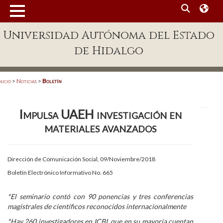
MENÚ
Universidad Autónoma del Estado
Enlaces
de Hidalgo
Dependencias A-Z
Directorio
nicio
>
Noticias
>
Boletín
Defensor Universitario
Impulsa UAEH investigación en
Patronato
materiales avanzados
Plataforma Garza
Publicaciones en línea
Dirección de Comunicación Social, 09/Noviembre/2018
Boletín Electrónico Informativo No. 665
Acreditación Internacional
Alumnado
*El seminario contó con 90 ponencias y tres conferencias
magistrales de científicos reconocidos internacionalmente
Aspirantes
*Hay 260 investigadores en ICBI, que en su mayoría cuentan