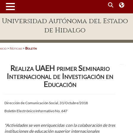
MENÚ
Universidad Autónoma del Estado
Enlaces
de Hidalgo
Dependencias A-Z
Directorio
nicio
>
Noticias
>
Boletín
Defensor Universitario
Realiza UAEH primer Seminario
Patronato
Internacional de Investigación en
Plataforma Garza
Educación
Publicaciones en línea
Dirección de Comunicación Social, 31/Octubre/2018
Acreditación Internacional
Boletín Electrónico Informativo No. 647
Alumnado
*Actividades se ven enriquecidas con la colaboración de tres
Aspirantes
instituciones de educación superior internacionales