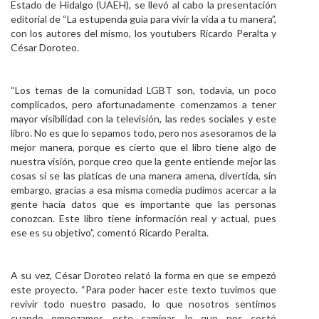
Estado de Hidalgo (UAEH), se llevó al cabo la presentación
Personal
editorial de “La estupenda guía para vivir la vida a tu manera”,
con los autores del mismo, los youtubers Ricardo Peralta y
Alumni
César Doroteo.
Visitantes
“Los temas de la comunidad LGBT son, todavía, un poco
complicados, pero afortunadamente comenzamos a tener
mayor visibilidad con la televisión, las redes sociales y este
libro. No es que lo sepamos todo, pero nos asesoramos de la
mejor manera, porque es cierto que el libro tiene algo de
nuestra visión, porque creo que la gente entiende mejor las
cosas si se las platicas de una manera amena, divertida, sin
embargo, gracias a esa misma comedia pudimos acercar a la
gente hacía datos que es importante que las personas
conozcan. Este libro tiene información real y actual, pues
ese es su objetivo”, comentó Ricardo Peralta.
A su vez, César Doroteo relató la forma en que se empezó
este proyecto. “Para poder hacer este texto tuvimos que
revivir todo nuestro pasado, lo que nosotros sentimos
cuando empezamos este caminar, lo que nos costó