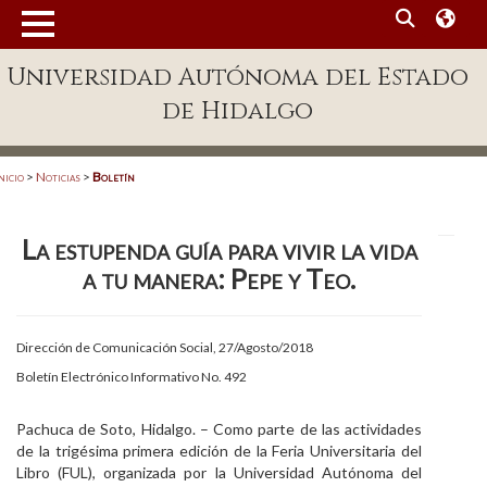
MENÚ
Universidad Autónoma del Estado
Enlaces
de Hidalgo
Dependencias A-Z
Directorio
nicio
>
Noticias
>
Boletín
Defensor Universitario
La estupenda guía para vivir la vida
Patronato
a tu manera: Pepe y Teo.
Plataforma Garza
Publicaciones en línea
Dirección de Comunicación Social, 27/Agosto/2018
Boletín Electrónico Informativo No. 492
Acreditación Internacional
Alumnado
Pachuca de Soto, Hidalgo. – Como parte de las actividades
de la trigésima primera edición de la Feria Universitaria del
Aspirantes
Libro (FUL), organizada por la Universidad Autónoma del