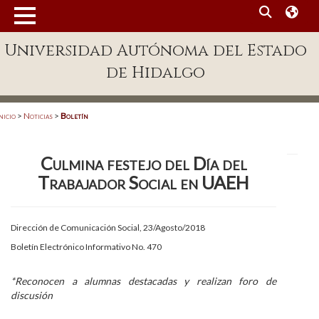
MENÚ
Universidad Autónoma del Estado
Enlaces
de Hidalgo
Dependencias A-Z
Directorio
nicio
>
Noticias
>
Boletín
Defensor Universitario
Culmina festejo del Día del
Patronato
Trabajador Social en UAEH
Plataforma Garza
Publicaciones en línea
Dirección de Comunicación Social, 23/Agosto/2018
Boletín Electrónico Informativo No. 470
Acreditación Internacional
Alumnado
*Reconocen a alumnas destacadas y realizan foro de
discusión
Aspirantes