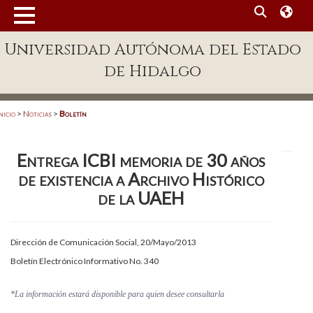
MENÚ
Universidad Autónoma del Estado
Enlaces
de Hidalgo
Dependencias A-Z
Directorio
nicio
>
Noticias
>
Boletín
Defensor Universitario
Entrega ICBI memoria de 30 años
Patronato
de existencia a Archivo Histórico
Plataforma Garza
de la UAEH
Publicaciones en línea
Dirección de Comunicación Social, 20/Mayo/2013
Acreditación Internacional
Boletín Electrónico Informativo No. 340
Alumnado
*La información estará disponible para quien desee consultarla
Aspirantes