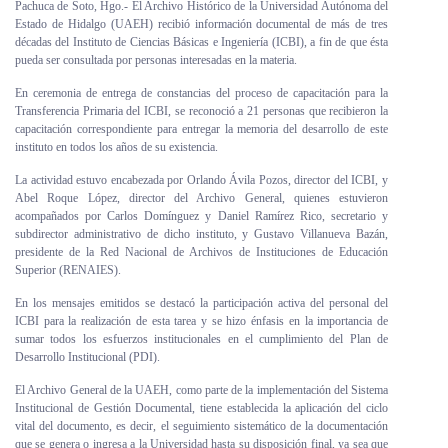
Pachuca de Soto, Hgo.- El Archivo Histórico de la Universidad Autónoma del
Personal
Estado de Hidalgo (UAEH) recibió información documental de más de tres
décadas del Instituto de Ciencias Básicas e Ingeniería (ICBI), a fin de que ésta
pueda ser consultada por personas interesadas en la materia.
Alumni
En ceremonia de entrega de constancias del proceso de capacitación para la
Visitantes
Transferencia Primaria del ICBI, se reconoció a 21 personas que recibieron la
capacitación correspondiente para entregar la memoria del desarrollo de este
instituto en todos los años de su existencia.
La actividad estuvo encabezada por Orlando Ávila Pozos, director del ICBI, y
Abel Roque López, director del Archivo General, quienes estuvieron
acompañados por Carlos Domínguez y Daniel Ramírez Rico, secretario y
subdirector administrativo de dicho instituto, y Gustavo Villanueva Bazán,
presidente de la Red Nacional de Archivos de Instituciones de Educación
Superior (RENAIES).
En los mensajes emitidos se destacó la participación activa del personal del
ICBI para la realización de esta tarea y se hizo énfasis en la importancia de
sumar todos los esfuerzos institucionales en el cumplimiento del Plan de
Desarrollo Institucional (PDI).
El Archivo General de la UAEH, como parte de la implementación del Sistema
Institucional de Gestión Documental, tiene establecida la aplicación del ciclo
vital del documento, es decir, el seguimiento sistemático de la documentación
que se genera o ingresa a la Universidad hasta su disposición final, ya sea que