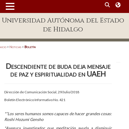
MENÚ
Universidad Autónoma del Estado
Enlaces
de Hidalgo
Dependencias A-Z
Directorio
nicio
>
Noticias
>
Boletín
Defensor Universitario
Descendiente de buda deja mensaje
Patronato
de paz y espiritualidad en UAEH
Plataforma Garza
Publicaciones en línea
Dirección de Comunicación Social, 29/Julio/2018
Boletín Electrónico Informativo No. 421
Acreditación Internacional
Alumnado
*“Los seres humanos somos capaces de hacer grandes cosas:
Roshi Hozumi Gensho
Aspirantes
*Asegura investigador que meditación ayuda a disminuir